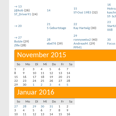
16
→
13
15
Hotro
j@kob
(26)
14
ST-Ossi 1983
(32)
kasch
ST_Driver91
(24)
ST- Sc
23
21
22
→
20
Start
5 Geburtstage
Kay Hartwig
(30)
XX8
29
→
27
28
ronnyweiss2
(40)
30
Butzie
(29)
ebel76
(39)
AndreasM.
(29)
Focus
Zille
(28)
PPM1
November 2015
So
Mo
Di
Mi
Do
Fr
Sa
1
2
3
4
5
6
7
8
9
10
11
12
13
14
15
16
17
18
19
20
21
22
23
24
25
26
27
28
29
30
1
2
3
4
5
Januar 2016
So
Mo
Di
Mi
Do
Fr
Sa
27
28
29
30
31
1
2
3
4
5
6
7
8
9
10
11
12
13
14
15
16