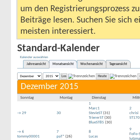
um den Registrierungsprozess zu 
Beiträge lesen. Suchen Sie sich 
meisten interessiert.
Standard-Kalender
Kalender auswählen
Jahresansicht
Monatsansicht
Wochenansicht
Tagesansicht
Heute
Dezember 2015
Sonntag
Montag
Dienstag
Mit
1
Marc1
2
→
29
30
StevieST
(31)
chrisi
TriererST
(30)
ST170
BlueST85
(30)
9
→
6
7
8
FoFo-
tommy00001
paT*
(26)
Lucas
lutzm