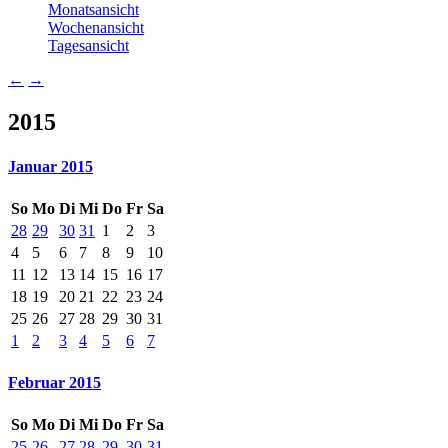
Monatsansicht
Wochenansicht
Tagesansicht
←
→
2015
Januar 2015
So
Mo
Di
Mi
Do
Fr
Sa
28
29
30
31
1
2
3
4
5
6
7
8
9
10
11
12
13
14
15
16
17
18
19
20
21
22
23
24
25
26
27
28
29
30
31
1
2
3
4
5
6
7
Februar 2015
So
Mo
Di
Mi
Do
Fr
Sa
25
26
27
28
29
30
31