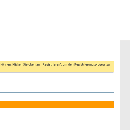
Hilfe
Angemeldet bleiben?
Erweiterte Suche
n können. Klicken Sie oben auf 'Registrieren', um den Registrierungsprozess zu