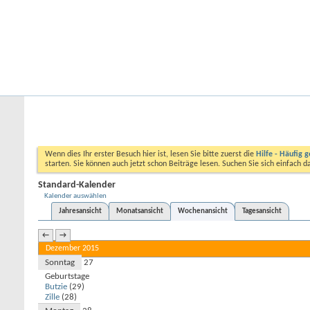
Startseite
Forum
Kalender
Ford-ST-Shop.com
Neue Beiträge
Hilfe
Kalender
Community
Aktionen
Nützliche Links
Kalender
Standard-Kalender
Wenn dies Ihr erster Besuch hier ist, lesen Sie bitte zuerst die
Hilfe - Häufig g
starten. Sie können auch jetzt schon Beiträge lesen. Suchen Sie sich einfach 
Standard-Kalender
Kalender auswählen
Jahresansicht
Monatsansicht
Wochenansicht
Tagesansicht
←
→
Dezember 2015
Sonntag
27
Geburtstage
Butzie
(29)
Zille
(28)