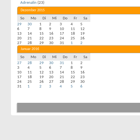
Adrenalin
(23)
Dezember 2015
So
Mo
Di
Mi
Do
Fr
Sa
29
30
1
2
3
4
5
6
7
8
9
10
11
12
13
14
15
16
17
18
19
20
21
22
23
24
25
26
27
28
29
30
31
1
2
Januar 2016
So
Mo
Di
Mi
Do
Fr
Sa
27
28
29
30
31
1
2
3
4
5
6
7
8
9
10
11
12
13
14
15
16
17
18
19
20
21
22
23
24
25
26
27
28
29
30
31
1
2
3
4
5
6