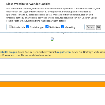
Diese Website verwendet Cookies
Wir verwenden Cookies, um Session Informationen zu speichern. Dies ist erforderlich, um
das Merken der Login Informationen zu ermöglichen, bevorzugte Einstellungen zu
speichern, Inhalte zu personalisieren, Social-Media Funktionen bereitzustellen und
unseren Traffic zu analysieren. Teilweise wird das Nutzungsverhalten mit unseren Social-
Media-Partnern, Advertising und Analysepartnern geteilt.
Erforderlich
Einstellungen
Statistiken
Marketing
Ford-ST-Shop.com - Performance- und Tuningteile für ST und RS Modelle
estellte Fragen
durch. Sie müssen sich vermutlich
registrieren
, bevor Sie Beiträge verfasse
das Forum aus, das Sie am meisten interessiert.