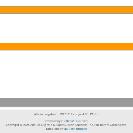
Alle Zeitangaben in WEZ +2. Es ist jetzt
08:19
Uhr.
Powered by
vBulletin®
(Deutsch)
Copyright ©2026 Adduco Digital e.K. und vBulletin Solutions, Inc. Alle Rechte vorbehalten.
Extra Tabs by
vBulletin Hispano