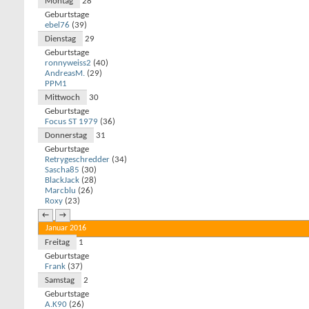
Montag
28
Geburtstage
ebel76
(39)
Dienstag
29
Geburtstage
ronnyweiss2
(40)
AndreasM.
(29)
PPM1
Mittwoch
30
Geburtstage
Focus ST 1979
(36)
Donnerstag
31
Geburtstage
Retrygeschredder
(34)
Sascha85
(30)
BlackJack
(28)
Marcblu
(26)
Roxy
(23)
←
→
Januar 2016
Freitag
1
Geburtstage
Frank
(37)
Samstag
2
Geburtstage
A.K90
(26)