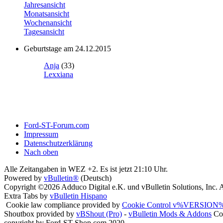
Jahresansicht
Monatsansicht
Wochenansicht
Tagesansicht
Geburtstage am 24.12.2015
Anja
(33)
Lexxiana
Ford-ST-Forum.com
Impressum
Datenschutzerklärung
Nach oben
Alle Zeitangaben in WEZ +2. Es ist jetzt
21:10
Uhr.
Powered by
vBulletin®
(Deutsch)
Copyright ©2026 Adduco Digital e.K. und vBulletin Solutions, Inc. A
Extra Tabs by
vBulletin Hispano
Cookie law compliance provided by
Cookie Control v%VERSION%
Shoutbox provided by
vBShout (Pro)
-
vBulletin Mods & Addons
Cop
copyright by Ford-ST-Shop.com 2020