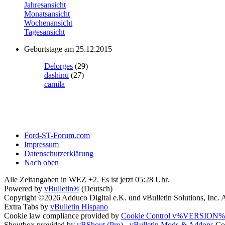
Jahresansicht
Monatsansicht
Wochenansicht
Tagesansicht
Geburtstage am 25.12.2015
Delorges
(29)
dashinu
(27)
camila
Ford-ST-Forum.com
Impressum
Datenschutzerklärung
Nach oben
Alle Zeitangaben in WEZ +2. Es ist jetzt
05:28
Uhr.
Powered by
vBulletin®
(Deutsch)
Copyright ©2026 Adduco Digital e.K. und vBulletin Solutions, Inc. A
Extra Tabs by
vBulletin Hispano
Cookie law compliance provided by
Cookie Control v%VERSION% 
Shoutbox provided by
vBShout (Pro)
-
vBulletin Mods & Addons
Cop