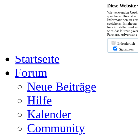
Diese Website
Wir verwenden Cooki
Hilfe
speichern. Dies ist e
Informationen zu erm
speichern, Inhalte zu
bereitzustellen und u
wird das Nutzungsver
Partnern, Advertising
Angemeldet bleiben?
Erforderlich
Statistiken
Startseite
Forum
Neue Beiträge
Hilfe
Kalender
Community