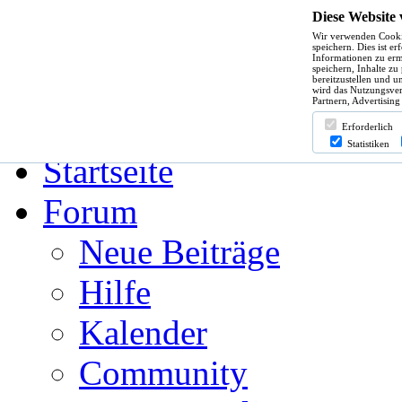
Diese Website
Wir verwenden Cooki
Hilfe
speichern. Dies ist e
Informationen zu erm
speichern, Inhalte zu
bereitzustellen und u
wird das Nutzungsver
Partnern, Advertising
Angemeldet bleiben?
Erforderlich
Statistiken
Startseite
Forum
Neue Beiträge
Hilfe
Kalender
Community