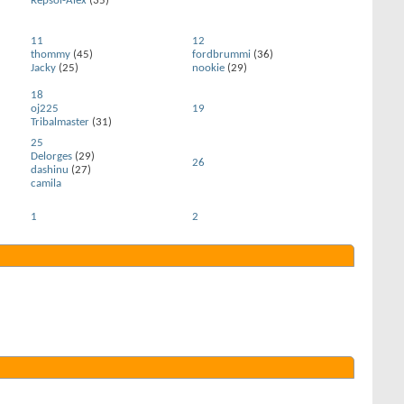
Repsol-Alex
(35)
11
12
thommy
(45)
fordbrummi
(36)
Jacky
(25)
nookie
(29)
18
oj225
19
Tribalmaster
(31)
25
Delorges
(29)
26
dashinu
(27)
camila
1
2