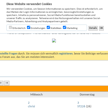
Diese Website verwendet Cookies
Wir verwenden Cookies, um Session Informationen zu speichern. Dies ist erforderlich, um
das Merken der Login Informationen zu ermöglichen, bevorzugte Einstellungen zu
speichern, Inhalte zu personalisieren, Social-Media Funktionen bereitzustellen und
unseren Traffic zu analysieren. Teilweise wird das Nutzungsverhalten mit unseren Social-
Media-Partnern, Advertising und Analysepartnern geteilt.
Erforderlich
Einstellungen
Statistiken
Marketing
Ford-ST-Shop.com - Performance- und Tuningteile für ST und RS Modelle
estellte Fragen
durch. Sie müssen sich vermutlich
registrieren
, bevor Sie Beiträge verfasse
das Forum aus, das Sie am meisten interessiert.
←
→
Mittwoch
Donnerstag
2
3
chrisi
ST226
(26)