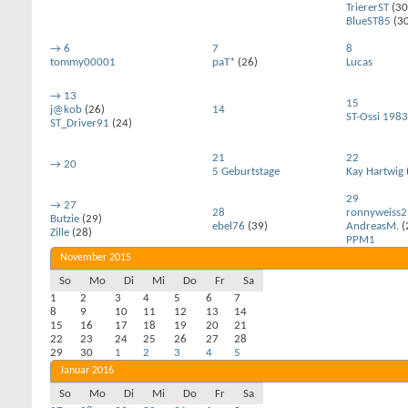
TriererST
(30
BlueST85
(30
→
6
7
8
tommy00001
paT*
(26)
Lucas
→
13
15
j@kob
(26)
14
ST-Ossi 1983
ST_Driver91
(24)
21
22
→
20
5 Geburtstage
Kay Hartwig
29
→
27
28
ronnyweiss2
Butzie
(29)
ebel76
(39)
AndreasM.
(
Zille
(28)
PPM1
November 2015
So
Mo
Di
Mi
Do
Fr
Sa
1
2
3
4
5
6
7
8
9
10
11
12
13
14
15
16
17
18
19
20
21
22
23
24
25
26
27
28
29
30
1
2
3
4
5
Januar 2016
So
Mo
Di
Mi
Do
Fr
Sa