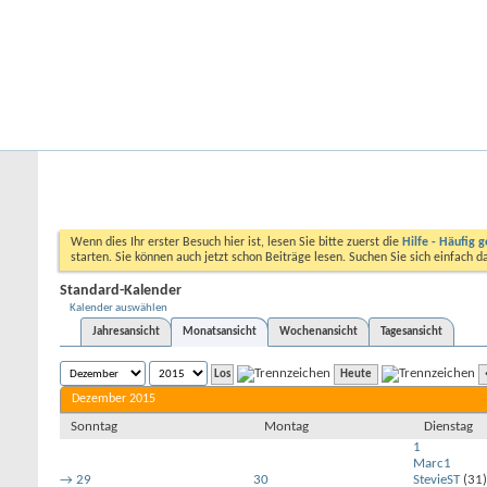
Startseite
Forum
Kalender
Ford-ST-Shop.com
Neue Beiträge
Hilfe
Kalender
Community
Aktionen
Nützliche Links
Kalender
Standard-Kalender
Wenn dies Ihr erster Besuch hier ist, lesen Sie bitte zuerst die
Hilfe - Häufig g
starten. Sie können auch jetzt schon Beiträge lesen. Suchen Sie sich einfach 
Standard-Kalender
Kalender auswählen
Jahresansicht
Monatsansicht
Wochenansicht
Tagesansicht
Heute
Dezember 2015
Sonntag
Montag
Dienstag
1
Marc1
→
29
30
StevieST
(31)