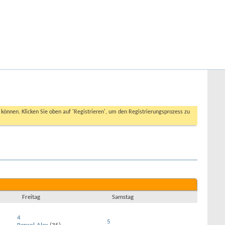
Hilfe
Angemeldet bleiben?
Erweiterte Suche
n können. Klicken Sie oben auf 'Registrieren', um den Registrierungsprozess zu
Freitag
Samstag
4
5