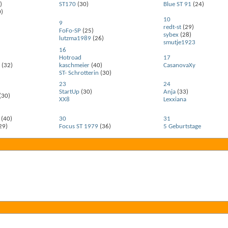
)
ST170
(30)
Blue ST 91
(24)
)
10
9
redt-st
(29)
FoFo-SP
(25)
sybex
(28)
lutzma1989
(26)
smutje1923
16
Hotroad
17
(32)
kaschmeier
(40)
CasanovaXy
ST- Schrotterin
(30)
23
24
StartUp
(30)
Anja
(33)
(30)
XX8
Lexxiana
(40)
30
31
29)
Focus ST 1979
(36)
5 Geburtstage