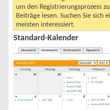
um den Registrierungsprozess zu 
Beiträge lesen. Suchen Sie sich 
meisten interessiert.
Standard-Kalender
Jahresansicht
Monatsansicht
Wochenansicht
Tagesansicht
Dezember 2015
Sonntag
Montag
Dienstag
Mittwoch
→
29
30
1
2
Marc1
chrisi
StevieST
(31)
ST170
(30)
TriererST
(30)
BlueST85
(30)
→
6
7
8
9
tommy00001
paT*
(26)
Lucas
FoFo-SP
(25)
lutzma1989
(26)