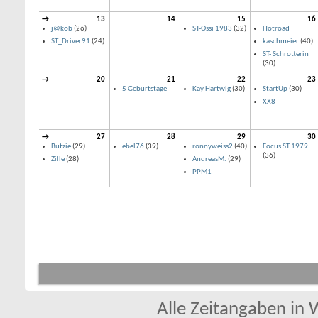
→
13
14
15
16
j@kob
(26)
ST-Ossi 1983
(32)
Hotroad
ST_Driver91
(24)
kaschmeier
(40)
ST- Schrotterin
(30)
→
20
21
22
23
5 Geburtstage
Kay Hartwig
(30)
StartUp
(30)
XX8
→
27
28
29
30
Butzie
(29)
ebel76
(39)
ronnyweiss2
(40)
Focus ST 1979
(36)
Zille
(28)
AndreasM.
(29)
PPM1
Alle Zeitangaben in W