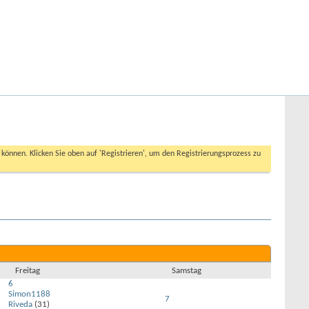
Hilfe
Angemeldet bleiben?
Erweiterte Suche
n können. Klicken Sie oben auf 'Registrieren', um den Registrierungsprozess zu
Freitag
Samstag
6
Simon1188
7
Riveda
(31)