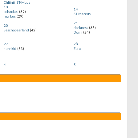
Chliinii_ST-Maus
13
14
schackes
(39)
ST Marcus
markus
(29)
21
20
darkness
(36)
SaschaSaarland
(42)
Domi
(24)
27
28
kornkid
(33)
Zera
4
5