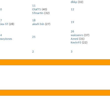
dkkp
(32)
11
10
Olaf75
(40)
12
STmartin
(32)
17
18
19
lex-ST
(28)
alexfr3sh
(27)
26
24
waissenrs
(37)
25
DavyJones
Ammi
(31)
Kevin93
(22)
1
2
3