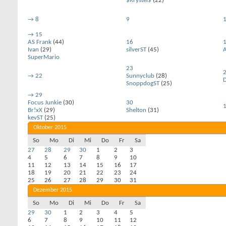
$Krystel$
(22)
→
8
9
→
15
AS Frank
(44)
16
Ivan
(29)
silverST
(45)
A
SuperMario
23
→
22
Sunnyclub
(28)
SnoppdogST
(25)
→
29
Focus Junkie
(30)
30
Br!xX
(29)
Shelton
(31)
kevST
(25)
Oktober 2015
So
Mo
Di
Mi
Do
Fr
Sa
27
28
29
30
1
2
3
4
5
6
7
8
9
10
11
12
13
14
15
16
17
18
19
20
21
22
23
24
25
26
27
28
29
30
31
Dezember 2015
So
Mo
Di
Mi
Do
Fr
Sa
29
30
1
2
3
4
5
6
7
8
9
10
11
12