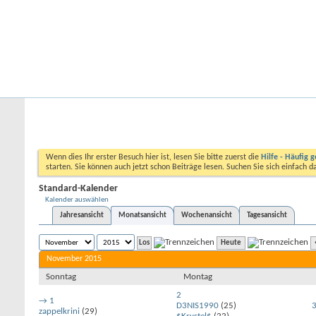
Startseite
Forum
Kalender
Ford-ST-Shop.com
Neue Beiträge
Hilfe
Kalender
Community
Aktionen
Nützliche Links
Kalender
Standard-Kalender
Wenn dies Ihr erster Besuch hier ist, lesen Sie bitte zuerst die
Hilfe - Häufig g
starten. Sie können auch jetzt schon Beiträge lesen. Suchen Sie sich einfach 
Standard-Kalender
Kalender auswählen
Jahresansicht
Monatsansicht
Wochenansicht
Tagesansicht
Heute
November 2015
Sonntag
Montag
2
→
1
D3NIS1990
(25)
zappelkrini
(29)