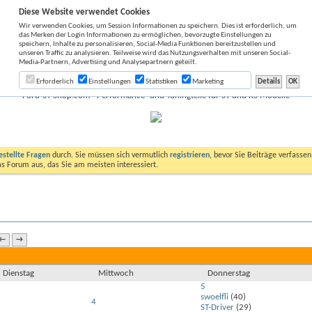
Diese Website verwendet Cookies
Wir verwenden Cookies, um Session Informationen zu speichern. Dies ist erforderlich, um
das Merken der Login Informationen zu ermöglichen, bevorzugte Einstellungen zu
speichern, Inhalte zu personalisieren, Social-Media Funktionen bereitzustellen und
unseren Traffic zu analysieren. Teilweise wird das Nutzungsverhalten mit unseren Social-
Media-Partnern, Advertising und Analysepartnern geteilt.
Erforderlich
Einstellungen
Statistiken
Marketing
Ford-ST-Shop.com - Performance- und Tuningteile für ST und RS Modelle
estellte Fragen
durch. Sie müssen sich vermutlich
registrieren
, bevor Sie Beiträge verfasse
das Forum aus, das Sie am meisten interessiert.
←
→
Dienstag
Mittwoch
Donnerstag
5
swoelfli
(40)
3
4
ST-Driver
(29)