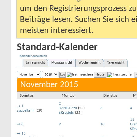
um den Registrierungsprozess zu 
Beiträge lesen. Suchen Sie sich 
meisten interessiert.
Standard-Kalender
Kalender auswählen
Jahresansicht
Monatsansicht
Wochenansicht
Tagesansicht
Heute
November 2015
Sonntag
Montag
Dienstag
Mi
2
→
1
D3NIS1990
(25)
3
4
zappelkrini
(29)
$Krystel$
(22)
11
→
8
9
10
Ola
STma
→
15