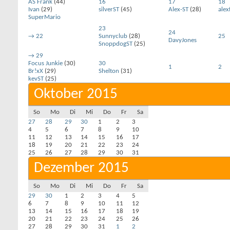
AS Frank
(44)
16
17
18
Ivan
(29)
silverST
(45)
Alex-ST
(28)
alex
SuperMario
23
24
→
22
Sunnyclub
(28)
25
DavyJones
SnoppdogST
(25)
→
29
Focus Junkie
(30)
30
1
2
Br!xX
(29)
Shelton
(31)
kevST
(25)
Oktober 2015
So
Mo
Di
Mi
Do
Fr
Sa
27
28
29
30
1
2
3
4
5
6
7
8
9
10
11
12
13
14
15
16
17
18
19
20
21
22
23
24
25
26
27
28
29
30
31
Dezember 2015
So
Mo
Di
Mi
Do
Fr
Sa
29
30
1
2
3
4
5
6
7
8
9
10
11
12
13
14
15
16
17
18
19
20
21
22
23
24
25
26
27
28
29
30
31
1
2