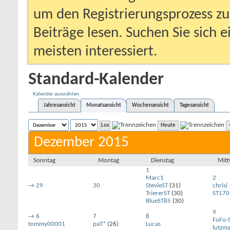
um den Registrierungsprozess zu 
Beiträge lesen. Suchen Sie sich 
meisten interessiert.
Standard-Kalender
Kalender auswählen
Jahresansicht
Monatsansicht
Wochenansicht
Tagesansicht
Heute
Dezember 2015
Sonntag
Montag
Dienstag
Mit
1
Marc1
2
→
29
30
StevieST
(31)
chrisi
TriererST
(30)
ST170
BlueST85
(30)
9
→
6
7
8
FoFo-
tommy00001
paT*
(26)
Lucas
lutzm