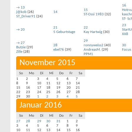
16
→
13
15
Hotro
j@kob
(26)
14
ST-Ossi 1983
(32)
kasch
ST_Driver91
(24)
ST- Sc
23
21
22
→
20
Start
5 Geburtstage
Kay Hartwig
(30)
XX8
29
→
27
28
ronnyweiss2
(40)
30
Butzie
(29)
ebel76
(39)
AndreasM.
(29)
Focus
Zille
(28)
PPM1
November 2015
So
Mo
Di
Mi
Do
Fr
Sa
1
2
3
4
5
6
7
8
9
10
11
12
13
14
15
16
17
18
19
20
21
22
23
24
25
26
27
28
29
30
1
2
3
4
5
Januar 2016
So
Mo
Di
Mi
Do
Fr
Sa
27
28
29
30
31
1
2
3
4
5
6
7
8
9
10
11
12
13
14
15
16