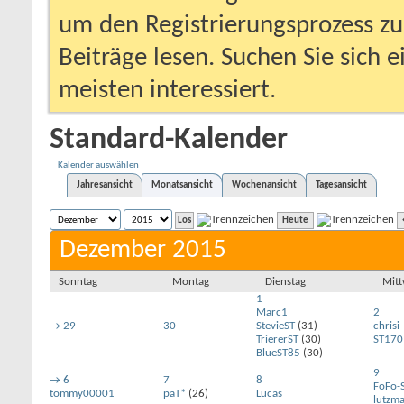
um den Registrierungsprozess zu 
Beiträge lesen. Suchen Sie sich 
meisten interessiert.
Standard-Kalender
Kalender auswählen
Jahresansicht
Monatsansicht
Wochenansicht
Tagesansicht
Heute
Dezember 2015
Sonntag
Montag
Dienstag
Mit
1
Marc1
2
→
29
30
StevieST
(31)
chrisi
TriererST
(30)
ST170
BlueST85
(30)
9
→
6
7
8
FoFo-
tommy00001
paT*
(26)
Lucas
lutzm