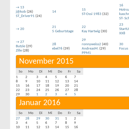
16
→
13
15
Hotro
j@kob
(26)
14
ST-Ossi 1983
(32)
kasch
ST_Driver91
(24)
ST- Sc
23
21
22
→
20
Start
5 Geburtstage
Kay Hartwig
(30)
XX8
29
→
27
28
ronnyweiss2
(40)
30
Butzie
(29)
ebel76
(39)
AndreasM.
(29)
Focus
Zille
(28)
PPM1
November 2015
So
Mo
Di
Mi
Do
Fr
Sa
1
2
3
4
5
6
7
8
9
10
11
12
13
14
15
16
17
18
19
20
21
22
23
24
25
26
27
28
29
30
1
2
3
4
5
Januar 2016
So
Mo
Di
Mi
Do
Fr
Sa
27
28
29
30
31
1
2
3
4
5
6
7
8
9
10
11
12
13
14
15
16