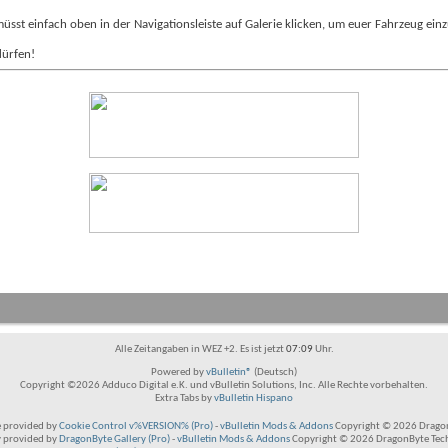
 müsst einfach oben in der Navigationsleiste auf Galerie klicken, um euer Fahrzeug einz
dürfen!
Alle Zeitangaben in WEZ +2. Es ist jetzt
07:09
Uhr.
Powered by
vBulletin®
(Deutsch)
Copyright ©2026 Adduco Digital e.K. und vBulletin Solutions, Inc. Alle Rechte vorbehalten.
Extra Tabs by
vBulletin Hispano
 provided by
Cookie Control v%VERSION% (Pro)
-
vBulletin Mods & Addons
Copyright © 2026 Dragon
y provided by
DragonByte Gallery (Pro)
-
vBulletin Mods & Addons
Copyright © 2026 DragonByte Tech