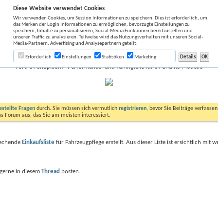
Diese Website verwendet Cookies
Wir verwenden Cookies, um Session Informationen zu speichern. Dies ist erforderlich, um
das Merken der Login Informationen zu ermöglichen, bevorzugte Einstellungen zu
speichern, Inhalte zu personalisieren, Social-Media Funktionen bereitzustellen und
unseren Traffic zu analysieren. Teilweise wird das Nutzungsverhalten mit unseren Social-
Media-Partnern, Advertising und Analysepartnern geteilt.
Erforderlich
Einstellungen
Statistiken
Marketing
Ford-ST-Shop.com - Performance- und Tuningteile für ST und RS Modelle
estellte Fragen
durch. Sie müssen sich vermutlich
registrieren
, bevor Sie Beiträge verfasse
das Forum aus, das Sie am meisten interessiert.
prechende
Einkaufsliste
für Fahrzeugpflege erstellt. Aus dieser Liste ist ersichtlich mi
e gerne in diesem
Thread
posten.