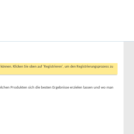
Hilfe
Angemeldet bleiben?
Erweiterte Suche
n können. Klicken Sie oben auf 'Registrieren', um den Registrierungsprozess zu
t welchen Produkten sich die besten Ergebnisse erzielen lassen und wo man