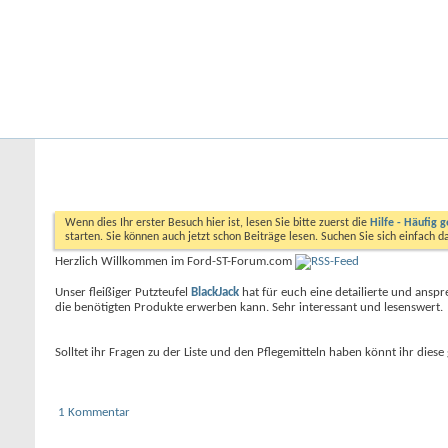
Startseite
Forum
Kalender
Ford-ST-Shop.com
Startseite
Herzlich Willkommen im Ford-ST-Forum.com
Wenn dies Ihr erster Besuch hier ist, lesen Sie bitte zuerst die
Hilfe - Häufig g
starten. Sie können auch jetzt schon Beiträge lesen. Suchen Sie sich einfach 
Herzlich Willkommen im Ford-ST-Forum.com
Unser fleißiger Putzteufel
BlackJack
hat für euch eine detailierte und ans
die benötigten Produkte erwerben kann. Sehr interessant und lesenswert.
Solltet ihr Fragen zu der Liste und den Pflegemitteln haben könnt ihr dies
1 Kommentar