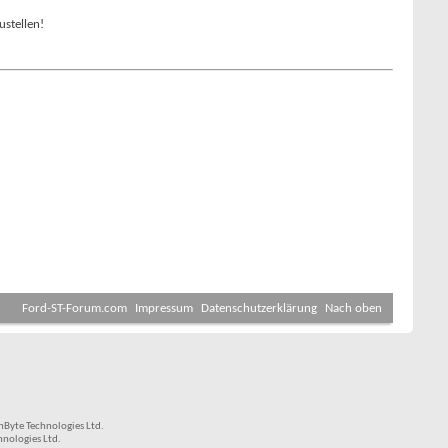
ustellen!
Ford-ST-Forum.com
Impressum
Datenschutzerklärung
Nach oben
Byte Technologies Ltd.
nologies Ltd.