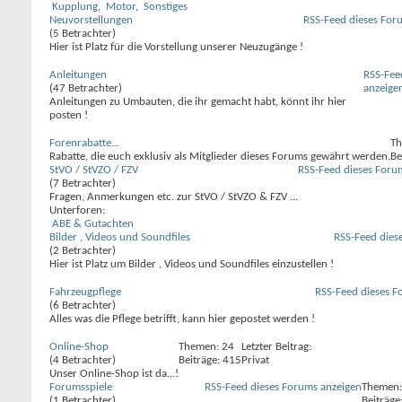
Kupplung
,
Motor
,
Sonstiges
Neuvorstellungen
RSS-Feed dieses For
(5 Betrachter)
Hier ist Platz für die Vorstellung unserer Neuzugänge !
Anleitungen
RSS-Fee
(47 Betrachter)
anzeige
Anleitungen zu Umbauten, die ihr gemacht habt, könnt ihr hier
posten !
Forenrabatte...
Th
Rabatte, die euch exklusiv als Mitglieder dieses Forums gewährt werden.
Be
StVO / StVZO / FZV
RSS-Feed dieses Foru
(7 Betrachter)
Fragen, Anmerkungen etc. zur StVO / StVZO & FZV ...
Unterforen:
ABE & Gutachten
Bilder , Videos und Soundfiles
RSS-Feed dies
(2 Betrachter)
Hier ist Platz um Bilder , Videos und Soundfiles einzustellen !
Fahrzeugpflege
RSS-Feed dieses F
(6 Betrachter)
Alles was die Pflege betrifft, kann hier gepostet werden !
Online-Shop
Themen: 24
Letzter Beitrag:
(4 Betrachter)
Beiträge: 415
Privat
Unser Online-Shop ist da...!
Forumsspiele
RSS-Feed dieses Forums anzeigen
Themen:
(1 Betrachter)
Beiträge