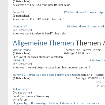
(3 Betrachter)
Alles was den Focus ST MK4 betrifft, hier rein!
Focus RS
RSS-Feed dieses Forums anzeige
(5 Betrachter)
Alles was den Focus RS betrifft, hier rein !
Mondeo ST
RSS-Feed dieses Forums anzei
(22 Betrachter)
Alles was den Mondeo ST betrifft, hier rein !
Allgemeine Themen
Themen /
Userfahrzeuge
Themen: 254
Letzter Beitrag:
(2 Betrachter)
Beiträge: 6.853
Privat
Hier könnt ihr eure Fahrzeuge vorstellen..
OFF-Topic
RSS-Feed di
(17 Betrachter)
Alles was in keine Kategorie passt, kann hier gepostet werden !
Termine & Treffen
RSS-Feed dieses Forums anzeigen
Themen: 544
Letzter
(7 Betrachter)
Beiträge: 17.883
Ford R
von
ST
14.10
Teilenummern
(40 Betrachter)
Ford Teilenummer-Sammlung
Unterforen:
Abgasanlage
,
Bremsanlage
,
Elektrik
,
Fahrwerk
,
Interieur
,
Karosserie
,