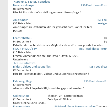
Kupplung
,
Motor
,
Sonstiges
Neuvorstellungen
RSS-Feed dieses For
(8 Betrachter)
Hier ist Platz für die Vorstellung unserer Neuzugänge !
Anleitungen
RSS-Fee
(36 Betrachter)
anzeige
Anleitungen zu Umbauten, die ihr gemacht habt, könnt ihr hier
posten !
Forenrabatte...
Th
(4 Betrachter)
Be
Rabatte, die euch exklusiv als Mitglieder dieses Forums gewährt werden.
StVO / StVZO / FZV
RSS-Feed dieses Foru
(13 Betrachter)
Fragen, Anmerkungen etc. zur StVO / StVZO & FZV ...
Unterforen:
ABE & Gutachten
Bilder , Videos und Soundfiles
RSS-Feed dies
(9 Betrachter)
Hier ist Platz um Bilder , Videos und Soundfiles einzustellen !
Fahrzeugpflege
RSS-Feed dieses F
(7 Betrachter)
Alles was die Pflege betrifft, kann hier gepostet werden !
Online-Shop
Themen: 24
Letzter Beitrag:
(2 Betrachter)
Beiträge: 415
Privat
Unser Online-Shop ist da...!
Forumsspiele
RSS-Feed dieses Forums anzeigen
Themen: