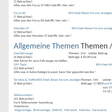
(3 Betrachter)
Alles was den Focus ST MK4 betrifft, hier rein!
Focus RS
RSS-Feed dieses Forums anzeige
(7 Betrachter)
Alles was den Focus RS betrifft, hier rein !
Mondeo ST
RSS-Feed dieses Forums anzei
(2 Betrachter)
Alles was den Mondeo ST betrifft, hier rein !
Allgemeine Themen
Themen /
Userfahrzeuge
Themen: 254
Letzter Beitrag:
(4 Betrachter)
Beiträge: 6.853
Privat
Hier könnt ihr eure Fahrzeuge vorstellen..
OFF-Topic
RSS-Feed di
(22 Betrachter)
Alles was in keine Kategorie passt, kann hier gepostet werden !
Termine & Treffen
RSS-Feed dieses Forums anzeigen
Themen: 544
Letzter
(9 Betrachter)
Beiträge: 17.883
Ford R
von
ST
14.10
Teilenummern
(45 Betrachter)
Ford Teilenummer-Sammlung
Unterforen:
Abgasanlage
,
Bremsanlage
,
Elektrik
,
Fahrwerk
,
Interieur
,
Karosserie
,