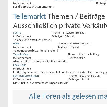
(6 Betrachter)
Beiträge
Für die Spielsüchtigen unter uns.
Teilemarkt
Themen / Beiträge
Ausschließlich private Verkäu
Suche
Themen: 5
Letzter Beitrag:
(1 Betrachter)
Beiträge: 10
Privat
Teilegesuche bitte hier posten!
Biete
Themen: 2
Letzter Beitrag:
(6 Betrachter)
Beiträge: 3
Privat
Teile Angebote bitte hier einstellen !
Tauschbörse
Themen: 0
Letzter Beitrag:
(5 Betrachter)
Beiträge: 0
Nie
Alles was ihr tauschen wollt, bitte hier rein!
Ebay Links
(4 Betrachter)
EURE Ebay Links könnt ihr hier verlinken!Nur eure Privatverkäufe keine ge
Sammelbestellungen
Themen: 1
Letzter Beitrag:
(2 Betrachter)
Beiträge: 1
Privat
Die Rubrik für Sammelbestellungen aller Art
Alle Foren als gelesen m