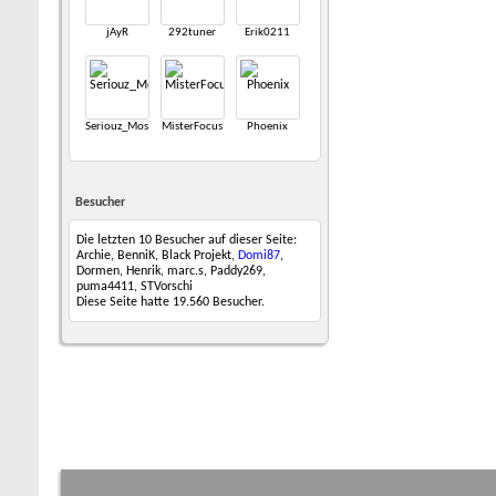
jAyR
292tuner
Erik0211
Seriouz_Mos
MisterFocus
Phoenix
Besucher
Die letzten 10 Besucher auf dieser Seite:
Archie
,
BenniK
,
Black Projekt
,
Domi87
,
Dormen
,
Henrik
,
marc.s
,
Paddy269
,
puma4411
,
STVorschi
Diese Seite hatte
19.560
Besucher.