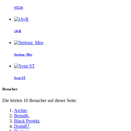
ST226
jAyR
Seriouz_Mos
Sven ST
Besucher
Die letzten 10 Besucher auf dieser Seite:
Archie
,
BenniK
,
Black Projekt
,
Domi87
,