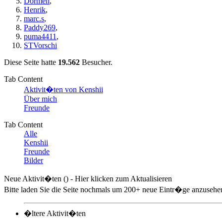
Dormen
,
Henrik
,
marc.s
,
Paddy269
,
puma4411
,
STVorschi
Diese Seite hatte
19.562
Besucher.
Tab Content
Aktivit�ten von Kenshii
Über mich
Freunde
Tab Content
Alle
Kenshii
Freunde
Bilder
Neue Aktivit�ten (
) - Hier klicken zum Aktualisieren
Bitte laden Sie die Seite nochmals um 200+ neue Eintr�ge anzusehen,
�ltere Aktivit�ten