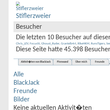
Stiflerzweier
Besucher
Die letzten 10 Besucher auf dieser
Chris_LEV
,
FocusSt
,
Ghoust_Ryder
,
Grantelb4rt
,
RikeHKM
,
RunsTigers
,
Se
Diese Seite hatte
45.398
Besucher
Aktivit�ten von BlackJack
Pinnwand
Über mich
Freunde
Alle
BlackJack
Freunde
Bilder
Keine aktuellen Aktivit�ten