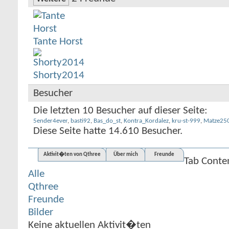
Tante Horst
Shorty2014
Besucher
Die letzten 10 Besucher auf dieser Seite:
5ender4ever
,
basti92
,
Bas_do_st
,
Kontra_Kordalez
,
kru-st-999
,
Matze25
Diese Seite hatte
14.610
Besucher.
Aktivit�ten von Qthree
Über mich
Freunde
Tab Conte
Alle
Qthree
Freunde
Bilder
Keine aktuellen Aktivit�ten