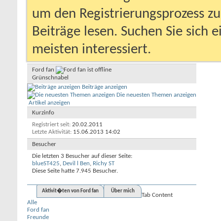
um den Registrierungsprozess zu 
Beiträge lesen. Suchen Sie sich 
meisten interessiert.
Ford fan
Grünschnabel
Beiträge anzeigen
Die neuesten Themen anzeigen
Artikel anzeigen
Kurzinfo
Registriert seit
20.02.2011
Letzte Aktivität
15.06.2013
14:02
Besucher
Die letzten 3 Besucher auf dieser Seite:
blueST425
,
Devil l Ben
,
Richy ST
Diese Seite hatte
7.945
Besucher.
Aktivit�ten von Ford fan
Über mich
Tab Content
Alle
Ford fan
Freunde