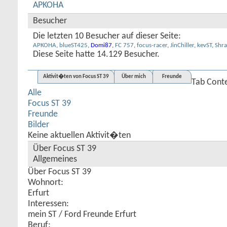
APKOHA
Besucher
Die letzten 10 Besucher auf dieser Seite:
APKOHA
,
blueST425
,
Domi87
,
FC 757
,
focus-racer
,
JinChiller
,
kevST
,
Shra
Diese Seite hatte
14.129
Besucher.
Aktivit�ten von Focus ST 39
Über mich
Freunde
Tab Cont
Alle
Focus ST 39
Freunde
Bilder
Keine aktuellen Aktivit�ten
Über Focus ST 39
Allgemeines
Über Focus ST 39
Wohnort:
Erfurt
Interessen:
mein ST / Ford Freunde Erfurt
Beruf: