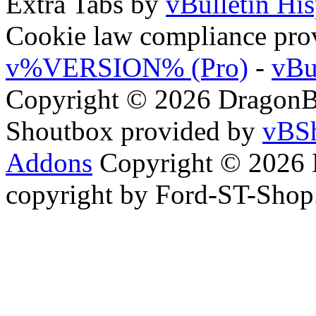
Extra Tabs by
vBulletin Hi
Cookie law compliance pr
v%VERSION% (Pro)
-
vBu
Copyright © 2026 DragonBy
Shoutbox provided by
vBSh
Addons
Copyright © 2026 
copyright by Ford-ST-Sho