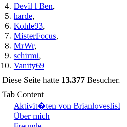
Devil l Ben
,
harde
,
Kohle93
,
MisterFocus
,
MrWr
,
schirmi
,
Vanity69
Diese Seite hatte
13.377
Besucher.
Tab Content
Aktivit�ten von Brianloveslisl
Über mich
Freunde