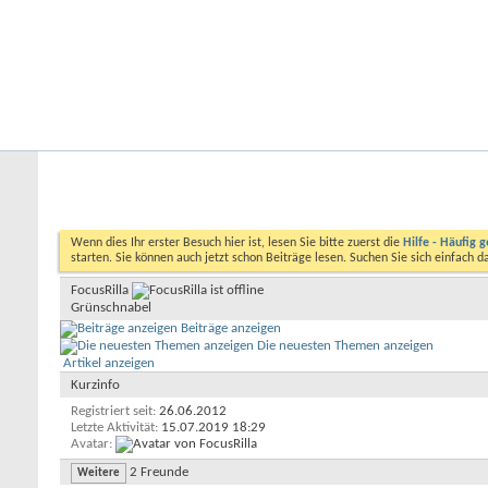
Startseite
Forum
Kalender
Ford-ST-Shop.com
Neue Beiträge
Hilfe
Kalender
Community
Aktionen
Nützliche Links
Benutzerliste
FocusRilla
Wenn dies Ihr erster Besuch hier ist, lesen Sie bitte zuerst die
Hilfe - Häufig g
starten. Sie können auch jetzt schon Beiträge lesen. Suchen Sie sich einfach 
FocusRilla
Grünschnabel
Beiträge anzeigen
Die neuesten Themen anzeigen
Artikel anzeigen
Kurzinfo
Registriert seit
26.06.2012
Letzte Aktivität
15.07.2019
18:29
Avatar
2
Freunde
Weitere