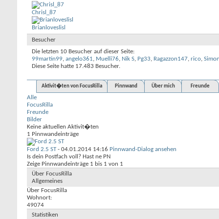
Chrisl_87
Brianloveslisl
Besucher
Die letzten 10 Besucher auf dieser Seite:
99martin99
,
angelo361
,
Muelli76
,
Nik S
,
Pg33
,
Ragazzon147
,
rico
,
Simo
Diese Seite hatte
17.483
Besucher.
Aktivit�ten von FocusRilla
Pinnwand
Über mich
Freunde
Alle
FocusRilla
Freunde
Bilder
Keine aktuellen Aktivit�ten
1
Pinnwandeinträge
Ford 2.5 ST
-
04.01.2014
14:16
Pinnwand-Dialog ansehen
Is dein Postfach voll? Hast ne PN
Zeige Pinnwandeinträge 1 bis
1
von
1
Über FocusRilla
Allgemeines
Über FocusRilla
Wohnort:
49074
Statistiken