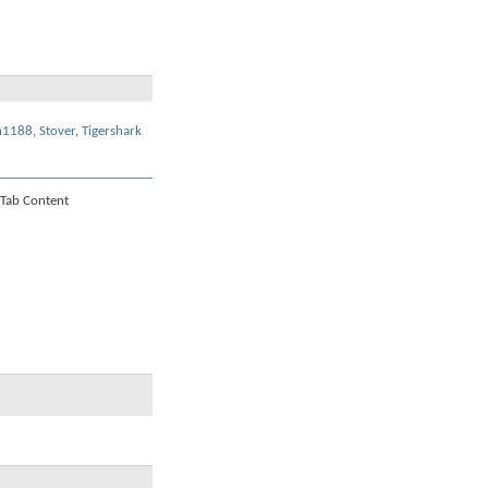
n1188
,
Stover
,
Tigershark
Tab Content