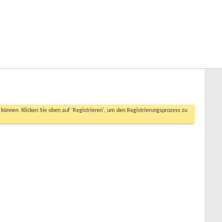
Hilfe
Angemeldet bleiben?
Erweiterte Suche
n können. Klicken Sie oben auf 'Registrieren', um den Registrierungsprozess zu