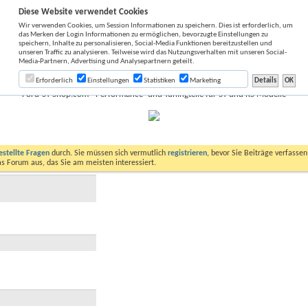
Diese Website verwendet Cookies
Wir verwenden Cookies, um Session Informationen zu speichern. Dies ist erforderlich, um
das Merken der Login Informationen zu ermöglichen, bevorzugte Einstellungen zu
speichern, Inhalte zu personalisieren, Social-Media Funktionen bereitzustellen und
unseren Traffic zu analysieren. Teilweise wird das Nutzungsverhalten mit unseren Social-
Media-Partnern, Advertising und Analysepartnern geteilt.
Erforderlich
Einstellungen
Statistiken
Marketing
Ford-ST-Shop.com - Performance- und Tuningteile für ST und RS Modelle
estellte Fragen
durch. Sie müssen sich vermutlich
registrieren
, bevor Sie Beiträge verfasse
das Forum aus, das Sie am meisten interessiert.