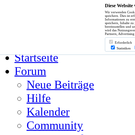
Diese Website
Wir verwenden Cooki
Hilfe
speichern. Dies ist e
Informationen zu erm
speichern, Inhalte zu
bereitzustellen und u
wird das Nutzungsver
Partnern, Advertising
Angemeldet bleiben?
Erforderlich
Statistiken
Startseite
Forum
Neue Beiträge
Hilfe
Kalender
Community