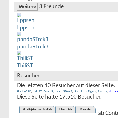
3
Freunde
Weitere
lippsen
pandaSTmk3
ThiliST
Besucher
Die letzten 10 Besucher auf dieser Seite:
flocke590
,
jadaST
,
Kenshii
,
pandaSTmk3
,
rico
,
RunsTigers
,
Sascha
,
st dav
Diese Seite hatte
17.510
Besucher.
Aktivit�ten von Andi-84
Über mich
Freunde
Tab Cont