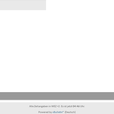
Alle Zeitangaben in WEZ +2. Es ist jetzt
04:46
Uhr.
Powered by
vBulletin®
(Deutsch)