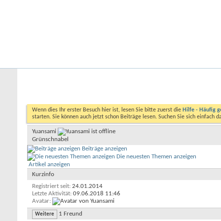
Startseite
Forum
Kalender
Ford-ST-Shop.com
Neue Beiträge
Hilfe
Kalender
Community
Aktionen
Nützliche Links
Benutzerliste
Yuansami
Wenn dies Ihr erster Besuch hier ist, lesen Sie bitte zuerst die
Hilfe - Häufig g
starten. Sie können auch jetzt schon Beiträge lesen. Suchen Sie sich einfach 
Yuansami
Grünschnabel
Beiträge anzeigen
Die neuesten Themen anzeigen
Artikel anzeigen
Kurzinfo
Registriert seit
24.01.2014
Letzte Aktivität
09.06.2018
11:46
Avatar
1
Freund
Weitere