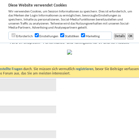
Diese Website verwendet Cookies
Wir verwenden Cookies, um Session Informationen zu speichern. Dies ist erforderlich, um
das Merken der Login Informationen zu ermöglichen, bevorzugte Einstellungen zu
speichern, Inhalte zu personalisieren, Social-Media Funktionen bereitzustellen und
unseren Traffic zu analysieren. Teilweise wird das Nutzungsverhalten mit unseren Social-
Media-Partnern, Advertising und Analysepartnern geteilt.
Erforderlich
Einstellungen
Statistiken
Marketing
Ford-ST-Shop.com - Performance- und Tuningteile für ST und RS Modelle
estellte Fragen
durch. Sie müssen sich vermutlich
registrieren
, bevor Sie Beiträge verfasse
das Forum aus, das Sie am meisten interessiert.