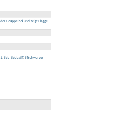
01
,
Seb
,
SebbaST
,
STschwarzer