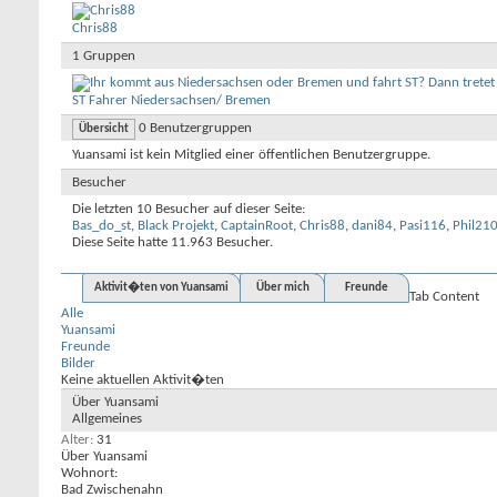
Chris88
1
Gruppen
ST Fahrer Niedersachsen/ Bremen
0
Benutzergruppen
Übersicht
Yuansami ist kein Mitglied einer öffentlichen Benutzergruppe.
Besucher
Die letzten 10 Besucher auf dieser Seite:
Bas_do_st
,
Black Projekt
,
CaptainRoot
,
Chris88
,
dani84
,
Pasi116
,
Phil21
Diese Seite hatte
11.963
Besucher.
Aktivit�ten von Yuansami
Über mich
Freunde
Tab Content
Alle
Yuansami
Freunde
Bilder
Keine aktuellen Aktivit�ten
Über Yuansami
Allgemeines
Alter
31
Über Yuansami
Wohnort:
Bad Zwischenahn