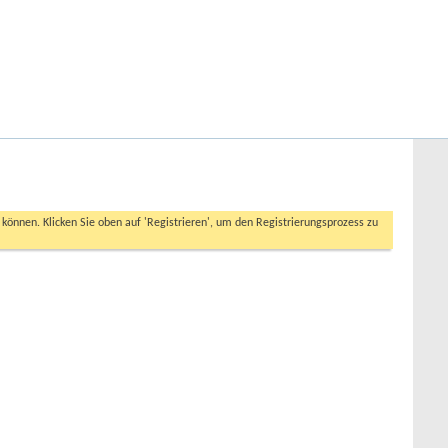
Hilfe
Angemeldet bleiben?
Erweiterte Suche
n können. Klicken Sie oben auf 'Registrieren', um den Registrierungsprozess zu