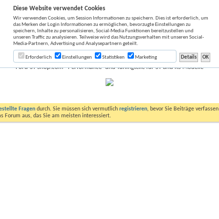
Diese Website verwendet Cookies
Wir verwenden Cookies, um Session Informationen zu speichern. Dies ist erforderlich, um
das Merken der Login Informationen zu ermöglichen, bevorzugte Einstellungen zu
speichern, Inhalte zu personalisieren, Social-Media Funktionen bereitzustellen und
unseren Traffic zu analysieren. Teilweise wird das Nutzungsverhalten mit unseren Social-
Media-Partnern, Advertising und Analysepartnern geteilt.
Erforderlich
Einstellungen
Statistiken
Marketing
Ford-ST-Shop.com - Performance- und Tuningteile für ST und RS Modelle
estellte Fragen
durch. Sie müssen sich vermutlich
registrieren
, bevor Sie Beiträge verfasse
das Forum aus, das Sie am meisten interessiert.