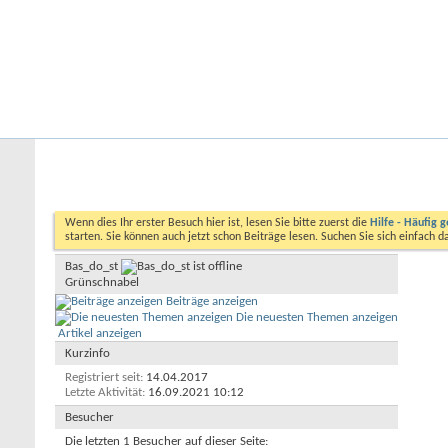
Startseite
Forum
Kalender
Ford-ST-Shop.com
Neue Beiträge
Hilfe
Kalender
Community
Aktionen
Nützliche Links
Benutzerliste
Bas_do_st
Wenn dies Ihr erster Besuch hier ist, lesen Sie bitte zuerst die
Hilfe - Häufig g
starten. Sie können auch jetzt schon Beiträge lesen. Suchen Sie sich einfach 
Bas_do_st
Grünschnabel
Beiträge anzeigen
Die neuesten Themen anzeigen
Artikel anzeigen
Kurzinfo
Registriert seit
14.04.2017
Letzte Aktivität
16.09.2021
10:12
Besucher
Die letzten 1 Besucher auf dieser Seite: