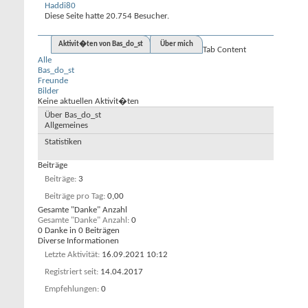
Haddi80
Diese Seite hatte
20.754
Besucher.
Aktivit�ten von Bas_do_st
Über mich
Tab Content
Alle
Bas_do_st
Freunde
Bilder
Keine aktuellen Aktivit�ten
Über Bas_do_st
Allgemeines
Statistiken
Beiträge
Beiträge
3
Beiträge pro Tag
0,00
Gesamte "Danke" Anzahl
Gesamte "Danke" Anzahl
0
0 Danke in 0 Beiträgen
Diverse Informationen
Letzte Aktivität
16.09.2021
10:12
Registriert seit
14.04.2017
Empfehlungen
0