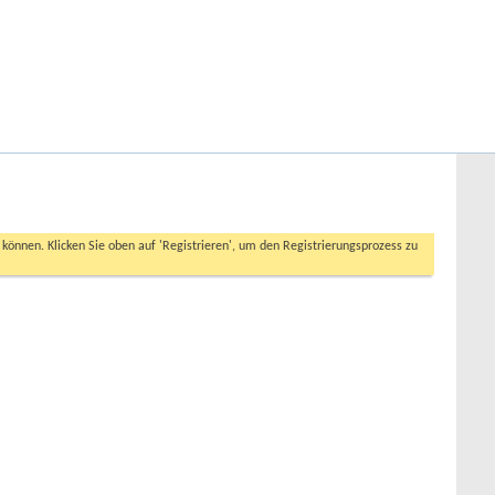
Hilfe
Angemeldet bleiben?
Erweiterte Suche
n können. Klicken Sie oben auf 'Registrieren', um den Registrierungsprozess zu