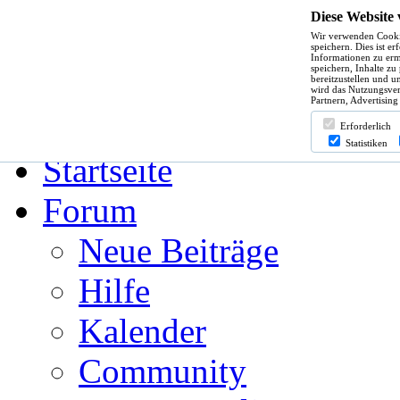
Diese Website
Wir verwenden Cooki
Hilfe
speichern. Dies ist e
Informationen zu erm
speichern, Inhalte zu
bereitzustellen und u
wird das Nutzungsver
Partnern, Advertising
Angemeldet bleiben?
Erforderlich
Statistiken
Startseite
Forum
Neue Beiträge
Hilfe
Kalender
Community