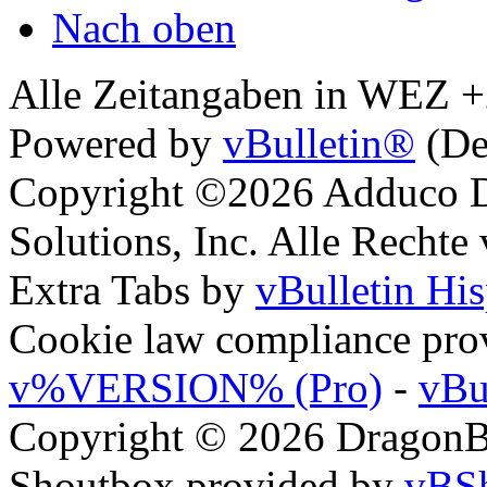
Nach oben
Alle Zeitangaben in WEZ +2.
Powered by
vBulletin®
(De
Copyright ©2026 Adduco Di
Solutions, Inc. Alle Rechte
Extra Tabs by
vBulletin Hi
Cookie law compliance pr
v%VERSION% (Pro)
-
vBu
Copyright © 2026 DragonBy
Shoutbox provided by
vBSh