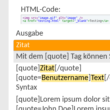
HTML-Code:
<img src=
"image.gif"
 alt=
"image"
 />
<a href=
"testing.html"
 target=
"_blank"
>
Testing
</a>
Ausgabe
Zitat
Mit dem [quote] Tag können S
[quote]
Zitat
[/quote]
[quote=
Benutzername
]
Text
[
Syntax
[quote]Lorem ipsum dolor si
[quote=John Doe]Lorem ipsum