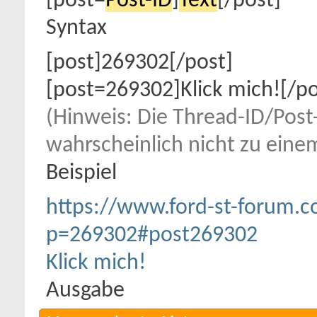
[post=
Post-ID
]
Text
[/post]
Syntax
[post]269302[/post]
[post=269302]Klick mich![/po
(Hinweis: Die Thread-ID/Post-I
wahrscheinlich nicht zu eine
Beispiel
https://www.ford-st-forum.
p=269302#post269302
Klick mich!
Ausgabe