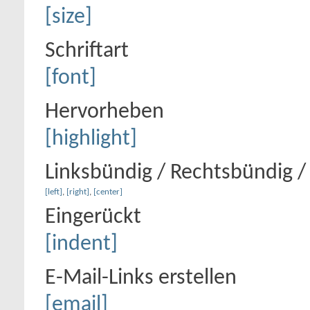
[size]
Schriftart
[font]
Hervorheben
[highlight]
Linksbündig / Rechtsbündig / 
[left]
,
[right]
,
[center]
Eingerückt
[indent]
E-Mail-Links erstellen
[email]