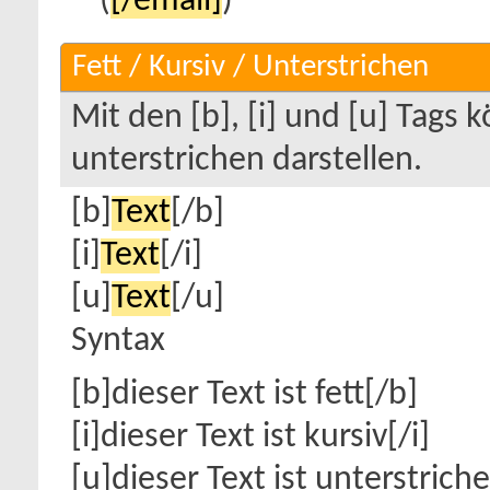
(
[/email]
)
Fett / Kursiv / Unterstrichen
Mit den [b], [i] und [u] Tags 
unterstrichen darstellen.
[b]
Text
[/b]
[i]
Text
[/i]
[u]
Text
[/u]
Syntax
[b]dieser Text ist fett[/b]
[i]dieser Text ist kursiv[/i]
[u]dieser Text ist unterstrich