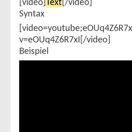
[video]
Text
[/video]
Syntax
[video=youtube;eOUq4Z6R7x
v=eOUq4Z6R7xI[/video]
Beispiel