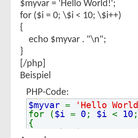
$myvar = 'Hello World!';
for ($
i = 0; \$i < 10; \$i++)
{
echo $myvar . "\n";
}
[/php]
Beispiel
PHP-Code:
$myvar
=
'Hello Worl
for (
$i
=
0
;
$i
<
10
{
echo
$myvar
.
"\