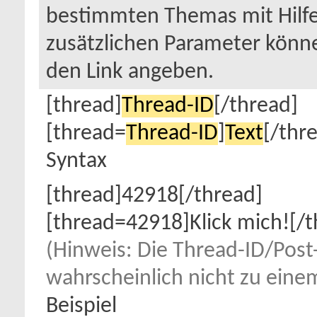
bestimmten Themas mit Hilfe
zusätzlichen Parameter könn
den Link angeben.
[thread]
Thread-ID
[/thread]
[thread=
Thread-ID
]
Text
[/thr
Syntax
[thread]42918[/thread]
[thread=42918]Klick mich![/t
(Hinweis: Die Thread-ID/Post-I
wahrscheinlich nicht zu eine
Beispiel