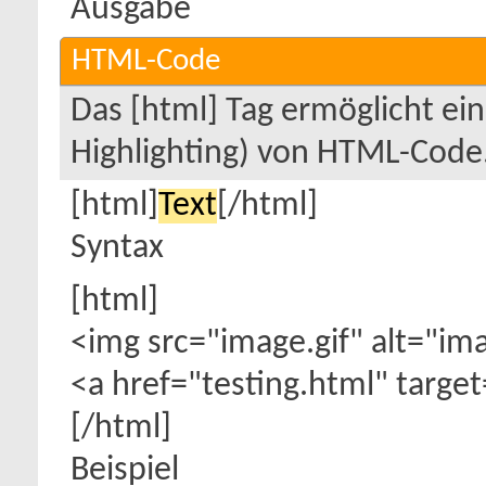
}
Ausgabe
HTML-Code
Das [html] Tag ermöglicht ei
Highlighting) von HTML-Code
[html]
Text
[/html]
Syntax
[html]
<img src="image.gif" alt="im
<a href="testing.html" targe
[/html]
Beispiel