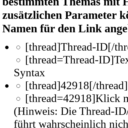
bestimmten Themas mit H
zusätzlichen Parameter 
Namen für den Link ange
[thread]
Thread-ID
[/th
[thread=
Thread-ID
]
Te
Syntax
[thread]42918[/thread]
[thread=42918]Klick m
(Hinweis: Die Thread-ID/
führt wahrscheinlich nic