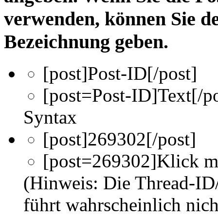
verwenden, können Sie d
Bezeichnung geben.
[post]
Post-ID
[/post]
[post=
Post-ID
]
Text
[/p
Syntax
[post]269302[/post]
[post=269302]Klick mi
(Hinweis: Die Thread-ID/
führt wahrscheinlich nic