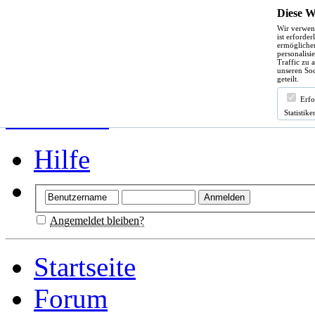
Diese W
Wir verwen
ist erforde
ermöglichen
personalisi
Traffic zu 
unseren Soc
geteilt.
Erfo
Statistike
Hilfe
Angemeldet bleiben?
Startseite
Forum