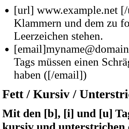
[url]
www.example.net
[/
Klammern und dem zu for
Leerzeichen stehen.
[email]
myname@domain
Tags müssen einen Schrä
haben (
[/email]
)
Fett / Kursiv / Unterstr
Mit den [b], [i] und [u] Ta
kursiv und unterstrichen 