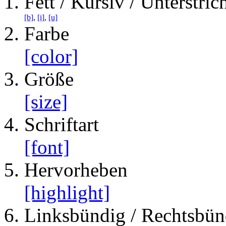
Fett / Kursiv / Unterstric
[b]
,
[i]
,
[u]
Farbe
[color]
Größe
[size]
Schriftart
[font]
Hervorheben
[highlight]
Linksbündig / Rechtsbünd