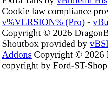
Extra Tabs by
vBulletin Hi
Cookie law compliance pr
v%VERSION% (Pro)
-
vBu
Copyright © 2026 DragonBy
Shoutbox provided by
vBSh
Addons
Copyright © 2026 
copyright by Ford-ST-Sho