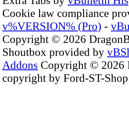
Extra Tabs by
vBulletin Hi
Cookie law compliance pr
v%VERSION% (Pro)
-
vBu
Copyright © 2026 DragonBy
Shoutbox provided by
vBSh
Addons
Copyright © 2026 
copyright by Ford-ST-Sho