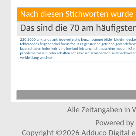
Nach diesen Stichworten wurde 
Das sind die 70 am häufigste
220
2000
ahk
andy
antriebswelle
atw
benzinpumpe
bilder
bluefin
decke
fehlercodes
felgendeckel
focus
focus rs
geräusche
getriebe
gewindefahr
lagerschaden
leder
ledriving
leerlauf
leistung
lichtmaschine
meba
mk2
m
probleme
rasseln
reba
schalten
schaltknauf
schiebedach
seitenschweller
verkleidung
wechseln
Alle Zeitangaben in W
Powered by
Copyright ©2026 Adduco Digital e.K