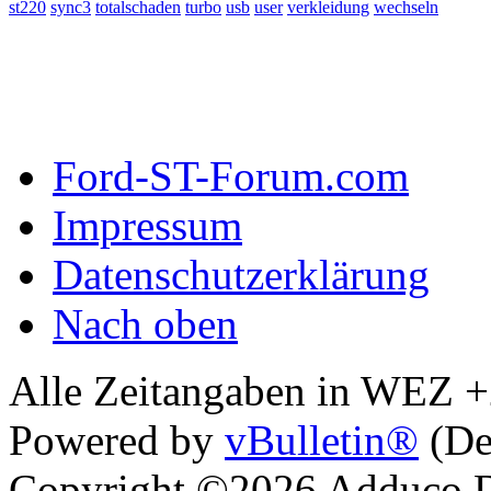
st220
sync3
totalschaden
turbo
usb
user
verkleidung
wechseln
Ford-ST-Forum.com
Impressum
Datenschutzerklärung
Nach oben
Alle Zeitangaben in WEZ +2.
Powered by
vBulletin®
(De
Copyright ©2026 Adduco Di