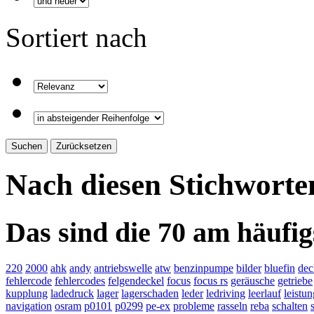
Sortiert nach
Nach diesen Stichworte
Das sind die 70 am häufig
220
2000
ahk
andy
antriebswelle
atw
benzinpumpe
bilder
bluefin
dec
fehlercode
fehlercodes
felgendeckel
focus
focus rs
geräusche
getriebe
kupplung
ladedruck
lager
lagerschaden
leder
ledriving
leerlauf
leistun
navigation
osram
p0101
p0299
pe-ex
probleme
rasseln
reba
schalten