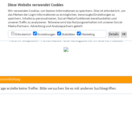
Diese Website verwendet Cookies
Wir verwenden Cookies, um Session Informationen zu speichern. Dies ist erforderlich, um
das Merken der Login Informationen zu ermöglichen, bevorzugte Einstellungen zu
speichern, Inhalte zu personalisieren, Social-Media Funktionen bereitzustellen und
unseren Traffic zu analysieren. Teilweise wird das Nutzungsverhalten mit unseren Social-
Media-Partnern, Advertising und Analysepartnern geteilt.
Erforderlich
Einstellungen
Statistiken
Marketing
Ford-ST-Shop.com - Performance- und Tuningteile für ST und RS Modelle
stemmitteilung
age erzielte keine Treffer. Bitte versuchen Sie es mit anderen Suchbegriffen.