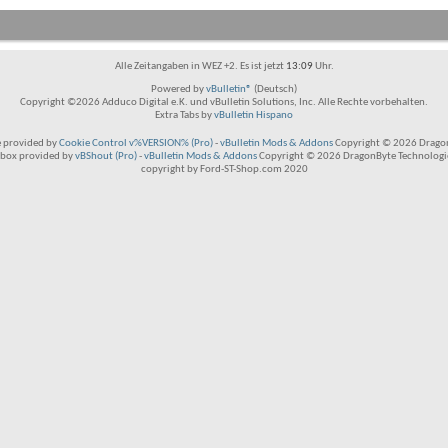
Alle Zeitangaben in WEZ +2. Es ist jetzt
13:09
Uhr.
Powered by
vBulletin®
(Deutsch)
Copyright ©2026 Adduco Digital e.K. und vBulletin Solutions, Inc. Alle Rechte vorbehalten.
Extra Tabs by
vBulletin Hispano
 provided by
Cookie Control v%VERSION% (Pro)
-
vBulletin Mods & Addons
Copyright © 2026 Dragon
box provided by
vBShout (Pro)
-
vBulletin Mods & Addons
Copyright © 2026 DragonByte Technologie
copyright by Ford-ST-Shop.com 2020