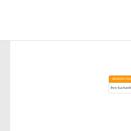
Startseite
Forum
Kalender
Ford-ST-Shop.com
Neue Beiträge
Hilfe
Kalender
Community
Aktionen
Nützliche Links
vBulletin-Systemmitteilung
vBulletin-Sy
Ihre Suchanfr