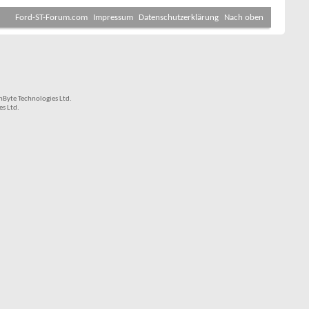
Ford-ST-Forum.com
Impressum
Datenschutzerklärung
Nach oben
Byte Technologies Ltd.
s Ltd.