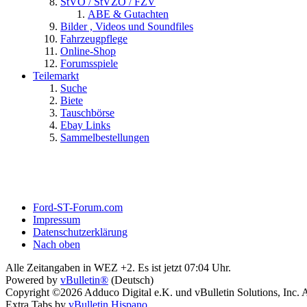
StVO / StVZO / FZV
ABE & Gutachten
Bilder , Videos und Soundfiles
Fahrzeugpflege
Online-Shop
Forumsspiele
Teilemarkt
Suche
Biete
Tauschbörse
Ebay Links
Sammelbestellungen
Ford-ST-Forum.com
Impressum
Datenschutzerklärung
Nach oben
Alle Zeitangaben in WEZ +2. Es ist jetzt
07:04
Uhr.
Powered by
vBulletin®
(Deutsch)
Copyright ©2026 Adduco Digital e.K. und vBulletin Solutions, Inc. A
Extra Tabs by
vBulletin Hispano