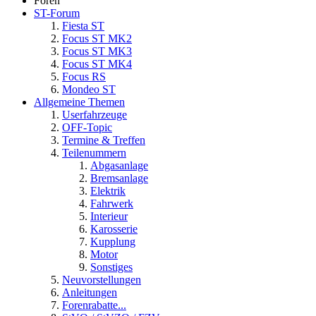
Foren
ST-Forum
Fiesta ST
Focus ST MK2
Focus ST MK3
Focus ST MK4
Focus RS
Mondeo ST
Allgemeine Themen
Userfahrzeuge
OFF-Topic
Termine & Treffen
Teilenummern
Abgasanlage
Bremsanlage
Elektrik
Fahrwerk
Interieur
Karosserie
Kupplung
Motor
Sonstiges
Neuvorstellungen
Anleitungen
Forenrabatte...