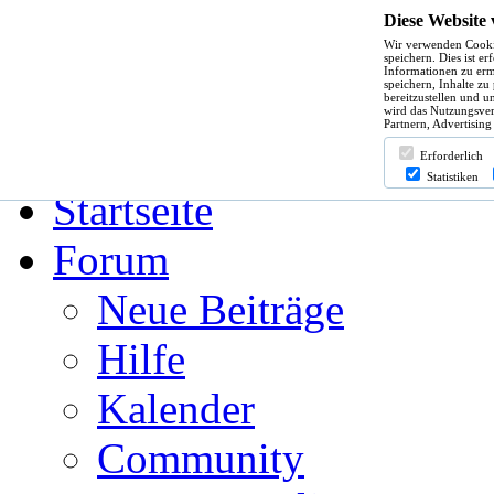
Diese Website
Wir verwenden Cooki
Hilfe
speichern. Dies ist e
Informationen zu erm
speichern, Inhalte zu
bereitzustellen und u
wird das Nutzungsver
Partnern, Advertising
Angemeldet bleiben?
Erforderlich
Statistiken
Startseite
Forum
Neue Beiträge
Hilfe
Kalender
Community