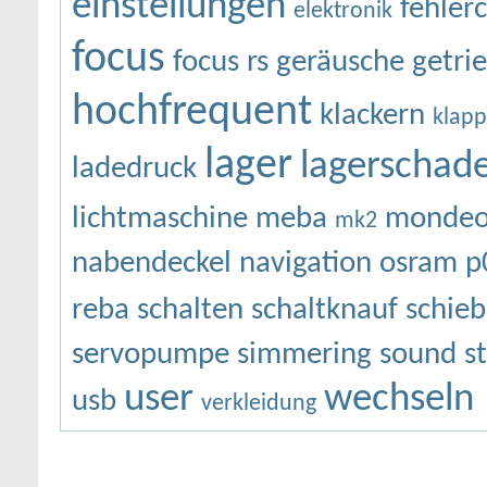
einstellungen
fehler
elektronik
focus
focus rs
geräusche
getri
hochfrequent
klackern
klap
lager
lagerschad
ladedruck
lichtmaschine
meba
monde
mk2
nabendeckel
navigation
osram
p
reba
schalten
schaltknauf
schie
servopumpe
simmering
sound
s
user
wechseln
usb
verkleidung