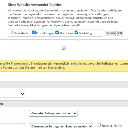
Diese Website verwendet Cookies
Wir verwenden Cookies, um Session Informationen zu speichern. Dies ist erforderlich, um
das Merken der Login Informationen zu ermöglichen, bevorzugte Einstellungen zu
speichern, Inhalte zu personalisieren, Social-Media Funktionen bereitzustellen und
unseren Traffic zu analysieren. Teilweise wird das Nutzungsverhalten mit unseren Social-
Media-Partnern, Advertising und Analysepartnern geteilt.
Erforderlich
Einstellungen
Statistiken
Marketing
Ford-ST-Shop.com - Performance- und Tuningteile für ST und RS Modelle
estellte Fragen
durch. Sie müssen sich vermutlich
registrieren
, bevor Sie Beiträge verfasse
das Forum aus, das Sie am meisten interessiert.
en
Exakter Name