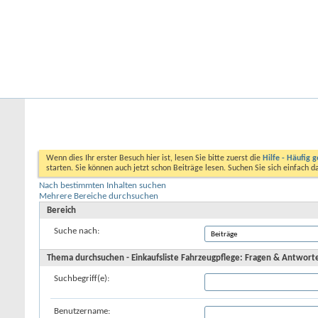
Startseite
Forum
Kalender
Ford-ST-Shop.com
Neue Beiträge
Hilfe
Kalender
Community
Aktionen
Nützliche Links
Erweiterte Suche
Wenn dies Ihr erster Besuch hier ist, lesen Sie bitte zuerst die
Hilfe - Häufig g
starten. Sie können auch jetzt schon Beiträge lesen. Suchen Sie sich einfach 
Nach bestimmten Inhalten suchen
Mehrere Bereiche durchsuchen
Bereich
Suche nach:
Thema durchsuchen - Einkaufsliste Fahrzeugpflege: Fragen & Antwort
Suchbegriff(e):
Benutzername: