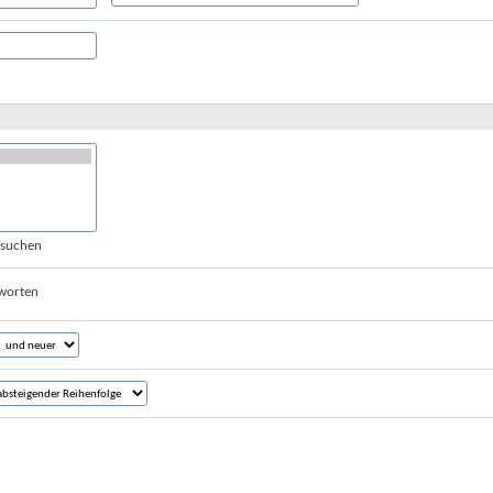
hsuchen
worten