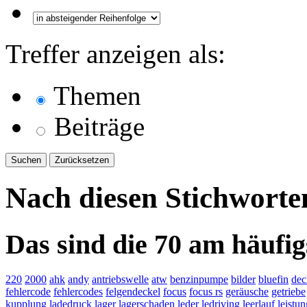
Treffer anzeigen als:
Themen
Beiträge
Nach diesen Stichworte
Das sind die 70 am häufig
220
2000
ahk
andy
antriebswelle
atw
benzinpumpe
bilder
bluefin
dec
fehlercode
fehlercodes
felgendeckel
focus
focus rs
geräusche
getriebe
kupplung
ladedruck
lager
lagerschaden
leder
ledriving
leerlauf
leistun