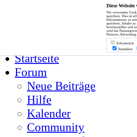
Diese Website
Wir verwenden Cooki
Hilfe
speichern. Dies ist e
Informationen zu erm
speichern, Inhalte zu
bereitzustellen und u
wird das Nutzungsver
Partnern, Advertising
Angemeldet bleiben?
Erforderlich
Statistiken
Startseite
Forum
Neue Beiträge
Hilfe
Kalender
Community