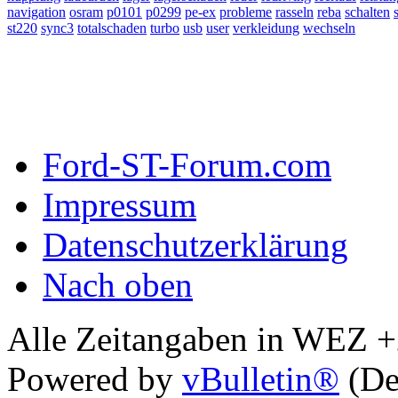
navigation
osram
p0101
p0299
pe-ex
probleme
rasseln
reba
schalten
st220
sync3
totalschaden
turbo
usb
user
verkleidung
wechseln
Ford-ST-Forum.com
Impressum
Datenschutzerklärung
Nach oben
Alle Zeitangaben in WEZ +2.
Powered by
vBulletin®
(De