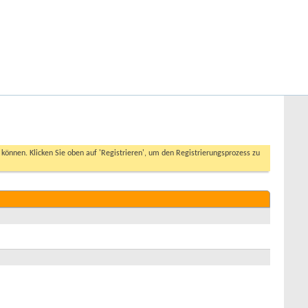
Hilfe
Angemeldet bleiben?
Erweiterte Suche
n können. Klicken Sie oben auf 'Registrieren', um den Registrierungsprozess zu