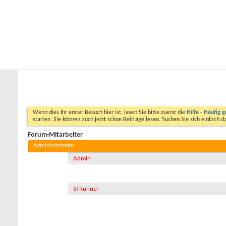
Startseite
Forum
Kalender
Ford-ST-Shop.com
Neue Beiträge
Hilfe
Kalender
Community
Aktionen
Nützliche Links
Forum-Mitarbeiter
Wenn dies Ihr erster Besuch hier ist, lesen Sie bitte zuerst die
Hilfe - Häufig g
starten. Sie können auch jetzt schon Beiträge lesen. Suchen Sie sich einfach 
Forum-Mitarbeiter
Administratoren
Admin
STRunner