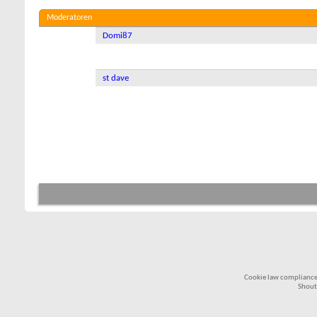
Moderatoren
Domi87
st dave
Cookie law compliance
Shout