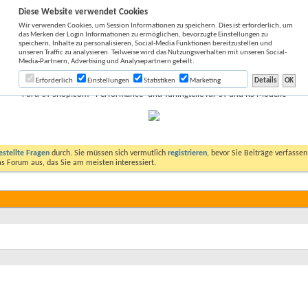
Diese Website verwendet Cookies
Wir verwenden Cookies, um Session Informationen zu speichern. Dies ist erforderlich, um
das Merken der Login Informationen zu ermöglichen, bevorzugte Einstellungen zu
speichern, Inhalte zu personalisieren, Social-Media Funktionen bereitzustellen und
unseren Traffic zu analysieren. Teilweise wird das Nutzungsverhalten mit unseren Social-
Media-Partnern, Advertising und Analysepartnern geteilt.
Erforderlich
Einstellungen
Statistiken
Marketing
Ford-ST-Shop.com - Performance- und Tuningteile für ST und RS Modelle
estellte Fragen
durch. Sie müssen sich vermutlich
registrieren
, bevor Sie Beiträge verfasse
das Forum aus, das Sie am meisten interessiert.