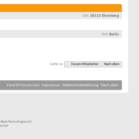
Ort
36115 Ehrenberg
Ort
Berlin
Gehe zu:
Forum-Mitarbeiter
Nach oben
Ford-ST-Forum.com
Impressum
Datenschutzerklärung
Nach oben
Byte Technologies Ltd.
s Ltd.