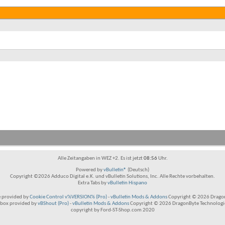
Alle Zeitangaben in WEZ +2. Es ist jetzt
08:56
Uhr.
Powered by
vBulletin®
(Deutsch)
Copyright ©2026 Adduco Digital e.K. und vBulletin Solutions, Inc. Alle Rechte vorbehalten.
Extra Tabs by
vBulletin Hispano
 provided by
Cookie Control v%VERSION% (Pro)
-
vBulletin Mods & Addons
Copyright © 2026 Dragon
box provided by
vBShout (Pro)
-
vBulletin Mods & Addons
Copyright © 2026 DragonByte Technologie
copyright by Ford-ST-Shop.com 2020