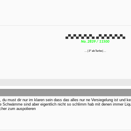
▄▀▄▀▄
▀▄▀▄▀▄
▄▀▄▀▄
▀▄▀▄▀▄
No. 2839 / 11500
...|3" ab Turbo|...
 du must dir nur im klaren sein dass das alles nur ne Versiegelung ist und k
ie Schwämme sind aber eigentlich nicht so schlimm hab mit denen immer Liq
ücher zum auspolieren