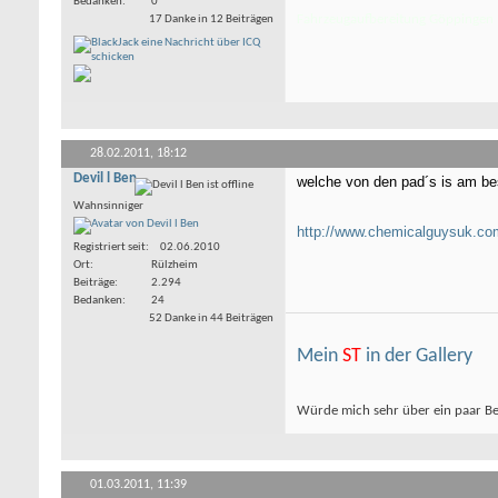
Bedanken
0
Fahrzeugaufbereitung Göppingen
17 Danke in 12 Beiträgen
28.02.2011,
18:12
Devil l Ben
welche von den pad´s is am be
Wahnsinniger
http://www.chemicalguysuk.co
Registriert seit
02.06.2010
Ort
Rülzheim
Beiträge
2.294
Bedanken
24
52 Danke in 44 Beiträgen
Mein
ST
in der Gallery
Würde mich sehr über ein paar B
01.03.2011,
11:39