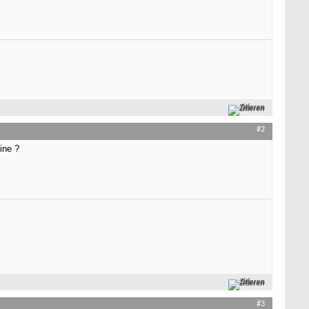
Zitieren
#2
ine ?
Zitieren
#3