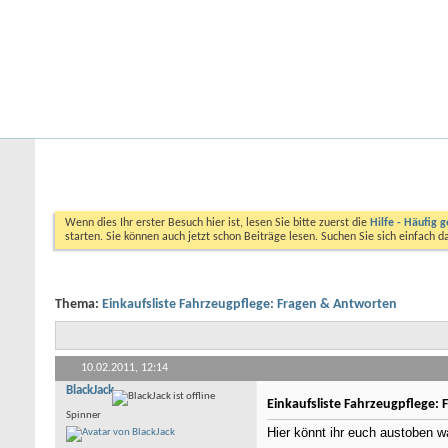
Startseite
Forum
Kalender
Ford-ST-Shop.com
Neue Beiträge
Hilfe
Kalender
Community
Aktionen
Nützliche Links
Forum
Allgemeine Themen
Fahrzeugpflege
Einkau
Wenn dies Ihr erster Besuch hier ist, lesen Sie bitte zuerst die
Hilfe - Häufig g
starten. Sie können auch jetzt schon Beiträge lesen. Suchen Sie sich einfach 
Thema:
Einkaufsliste Fahrzeugpflege: Fragen & Antworten
10.02.2011,
12:14
BlackJack
Einkaufsliste Fahrzeugpflege:
Spinner
Hier könnt ihr euch austoben wa