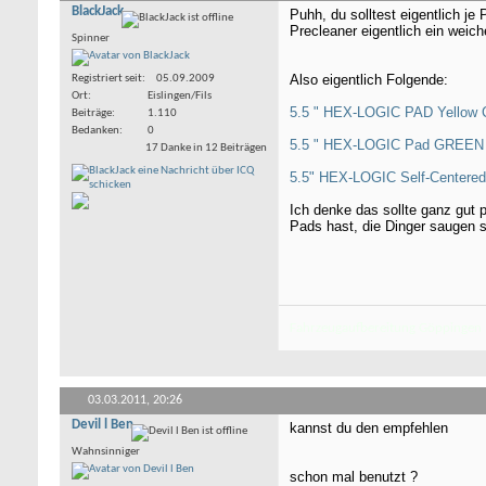
BlackJack
Puhh, du solltest eigentlich je
Precleaner eigentlich ein weic
Spinner
Also eigentlich Folgende:
Registriert seit
05.09.2009
Ort
Eislingen/Fils
5.5 " HEX-LOGIC PAD Yellow C
Beiträge
1.110
Bedanken
0
5.5 " HEX-LOGIC Pad GRE
17 Danke in 12 Beiträgen
5.5" HEX-LOGIC Self-Centere
Ich denke das sollte ganz gut 
Pads hast, die Dinger saugen 
Fahrzeugaufbereitung Göppingen
03.03.2011,
20:26
Devil l Ben
kannst du den empfehlen
Wahnsinniger
schon mal benutzt ?