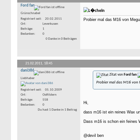
Ford fan
Grünschnabel
Registriert seit
20.02.2011
Probier mal das M16 von Megu
Ort
Leverkusen
Beiträge
1
Bedanken
0
0 Danke in 0 Beiträgen
21.02.2011,
18:45
dani386
Zitat von
Ford fan
Liebhaber
Probier mal das M16 von
Registriert seit
05.10.2009
Ort
Ostfildern
Beiträge
558
Hi,
Bedanken
0
Du hast 1 Danke in 1 Beitrag
dass m16 ist ein reines Wax und
Dass m16 is schon ein feines 
@devil ben