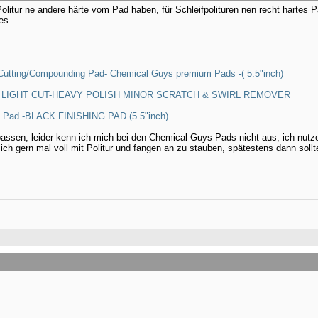
 Politur ne andere härte vom Pad haben, für Schleifpolituren nen recht hartes 
hes
utting/Compounding Pad- Chemical Guys premium Pads -( 5.5"inch)
EN LIGHT CUT-HEAVY POLISH MINOR SCRATCH & SWIRL REMOVER
d Pad -BLACK FINISHING PAD (5.5"inch)
passen, leider kenn ich mich bei den Chemical Guys Pads nicht aus, ich nutz
sich gern mal voll mit Politur und fangen an zu stauben, spätestens dann so