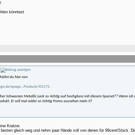
!
ehlen könntest
hältst du hier von
ege.de/epage...Products/65275
.
r Schwarzen Metallic Lack so richtig auf hochglanz mit diesem Sparset?? Wenn ich m
dukt. Er soll mal wider so richtig Porno aussehen mein ST
ine Kratzer.
esten gleich weg und nehm paar Hände voll von denen für 99cent/Stück. Die 