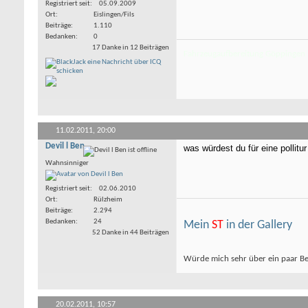
Registriert seit
05.09.2009
Ort
Eislingen/Fils
Beiträge
1.110
Bedanken
0
17 Danke in 12 Beiträgen
Fahrzeugaufbereitung Göppingen
11.02.2011,
20:00
Devil l Ben
was würdest du für eine pollitu
Wahnsinniger
Registriert seit
02.06.2010
Ort
Rülzheim
Beiträge
2.294
Bedanken
24
Mein
ST
in der Gallery
52 Danke in 44 Beiträgen
Würde mich sehr über ein paar B
20.02.2011,
10:57