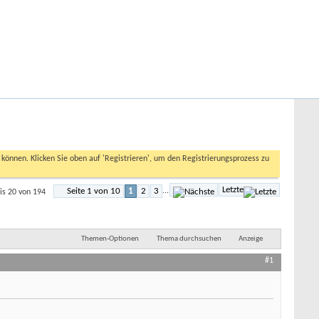
Hilfe
Angemeldet bleiben?
Erweiterte Suche
n können. Klicken Sie oben auf 'Registrieren', um den Registrierungsprozess zu
Letzte
Seite 1 von 10
1
2
3
...
is 20 von 194
Themen-Optionen
Thema durchsuchen
Anzeige
#1