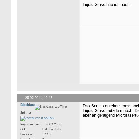
Liquid Glass hab ich auch.
28.02.2011,
10:45
BlackJack
Das Set iss durchaus passabel,
Liquid Glass trotzdem noch. D
Spinner
aber an genügend Microfasert
Registriert seit
05.09.2009
Ort
Eislingen/Fils
Beiträge
1.110