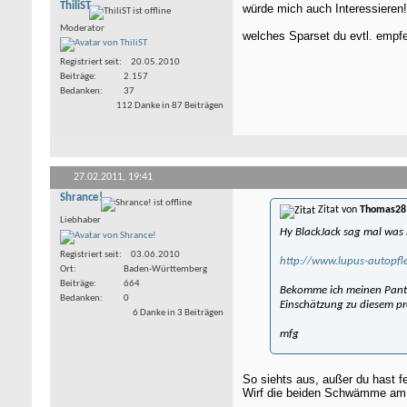
ThiliST
würde mich auch Interessieren!
Moderator
welches Sparset du evtl. empf
Registriert seit
20.05.2010
Beiträge
2.157
Bedanken
37
112 Danke in 87 Beiträgen
27.02.2011,
19:41
Shrance!
Zitat von
Thomas28
Liebhaber
Hy BlackJack sag mal was 
Registriert seit
03.06.2010
http://www.lupus-autopfl
Ort
Baden-Württemberg
Beiträge
664
Bekomme ich meinen Panthe
Bedanken
0
Einschätzung zu diesem pro
6 Danke in 3 Beiträgen
mfg
So siehts aus, außer du hast fe
Wirf die beiden Schwämme am b