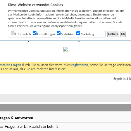
Diese Website verwendet Cookies
Wir verwenden Cookies, um Session Informationen zu speichern. Dies ist erforderlich, um
das Merken der Login Informationen zu ermöglichen, bevorzugte Einstellungen zu
speichern, Inhalte zu personalisieren, Social-Media Funktionen bereitzustellen und
unseren Traffic zu analysieren. Teilweise wird das Nutzungsverhalten mit unseren Social-
Media-Partnern, Advertising und Analysepartnern geteilt.
fsliste Fahrzeugpflege: Fragen & Antworten
Erforderlich
Einstellungen
Statistiken
Marketing
Ford-ST-Shop.com - Performance- und Tuningteile für ST und RS Modelle
estellte Fragen
durch. Sie müssen sich vermutlich
registrieren
, bevor Sie Beiträge verfasse
das Forum aus, das Sie am meisten interessiert.
Ergebnis 1 b
 Fragen & Antworten
s Fragen zur Einkaufsliste betrifft