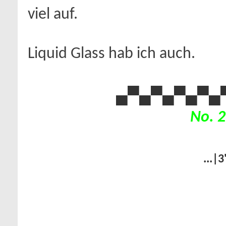
viel auf.
Liquid Glass hab ich auch.
▄▀▄▀▄
▀▄▀▄
No. 2
...|