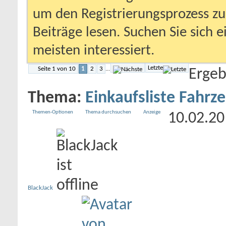
um den Registrierungsprozess zu 
Beiträge lesen. Suchen Sie sich 
meisten interessiert.
Letzte
Seite 1 von 10
1
2
3
...
Ergeb
Thema:
Einkaufsliste Fahrz
Themen-Optionen
Thema durchsuchen
Anzeige
10.02.2
BlackJack