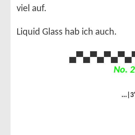
viel auf.
Liquid Glass hab ich auch.
▄▀▄▀▄
▀▄▀▄
No. 2
...|