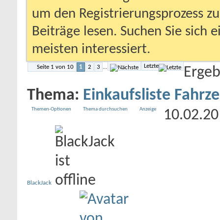
um den Registrierungsprozess zu 
Beiträge lesen. Suchen Sie sich 
meisten interessiert.
Letzte
Seite 1 von 10
1
2
3
...
Ergeb
Thema:
Einkaufsliste Fahrz
Themen-Optionen
Thema durchsuchen
Anzeige
10.02.2
BlackJack