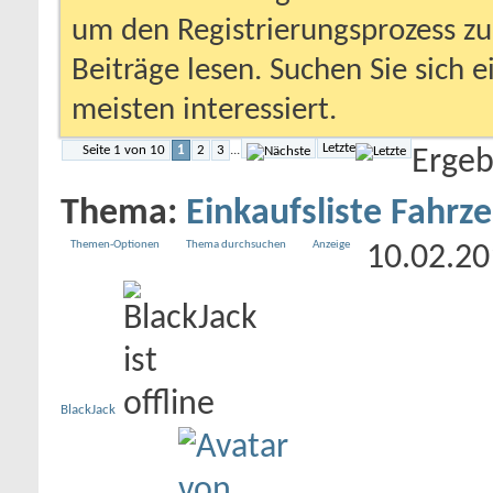
um den Registrierungsprozess zu 
Beiträge lesen. Suchen Sie sich 
meisten interessiert.
Letzte
Seite 1 von 10
1
2
3
...
Ergeb
Thema:
Einkaufsliste Fahrz
Themen-Optionen
Thema durchsuchen
Anzeige
10.02.2
BlackJack