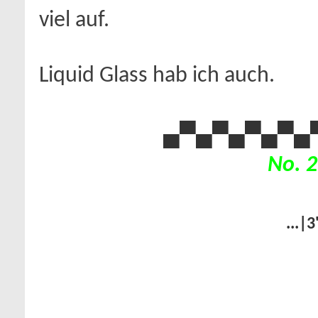
viel auf.
Liquid Glass hab ich auch.
▄▀▄▀▄
▀▄▀▄
No. 2
...|