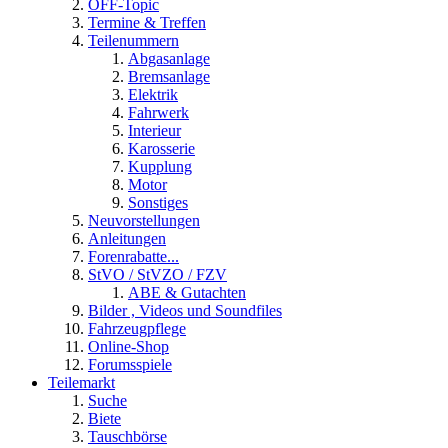
OFF-Topic
Termine & Treffen
Teilenummern
Abgasanlage
Bremsanlage
Elektrik
Fahrwerk
Interieur
Karosserie
Kupplung
Motor
Sonstiges
Neuvorstellungen
Anleitungen
Forenrabatte...
StVO / StVZO / FZV
ABE & Gutachten
Bilder , Videos und Soundfiles
Fahrzeugpflege
Online-Shop
Forumsspiele
Teilemarkt
Suche
Biete
Tauschbörse