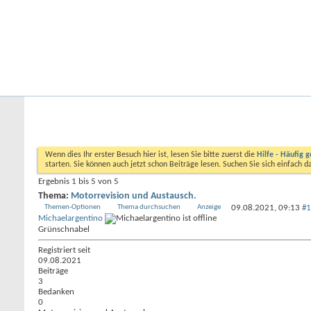
Startseite
Forum
Kalender
Ford-ST-Shop.com
Neue Beiträge
Hilfe
Kalender
Community
Aktionen
Nützliche Links
Forum
ST-Forum
Mondeo ST
Motorrevision und 
Wenn dies Ihr erster Besuch hier ist, lesen Sie bitte zuerst die
Hilfe - Häufig g
starten. Sie können auch jetzt schon Beiträge lesen. Suchen Sie sich einfach 
Ergebnis 1 bis 5 von 5
Thema:
Motorrevision und Austausch.
Themen-Optionen
Thema durchsuchen
Anzeige
09.08.2021,
09:13
#1
Michaelargentino
Grünschnabel
Registriert seit
09.08.2021
Beiträge
3
Bedanken
0