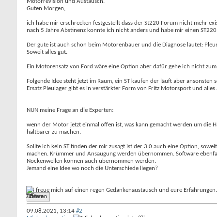
Motorrevision und Austausch.
Guten Morgen,
ich habe mir erschrecken festgestellt dass der St220 Forum nicht mehr exis
nach 5 Jahre Abstinenz konnte ich nicht anders und habe mir einen ST220
Der gute ist auch schon beim Motorenbauer und die Diagnose lautet: Pleuel
Soweit alles gut.
Ein Motorensatz von Ford wäre eine Option aber dafür gehe ich nicht zum
Folgende Idee steht jetzt im Raum, ein ST kaufen der läuft aber ansonsten
Ersatz Pleulager gibt es in verstärkter Form von Fritz Motorsport und all
NUN meine Frage an die Experten:
wenn der Motor jetzt einmal offen ist, was kann gemacht werden um die Ha
haltbarer zu machen.
Sollte ich kein ST finden der mir zusagt ist der 3.0 auch eine Option, s
machen. Krümmer und Ansaugung werden übernommen. Software ebenfal
Nockenwellen können auch übernommen werden.
Jemand eine Idee wo noch die Unterschiede liegen?
Ich freue mich auf einen regen Gedankenaustausch und eure Erfahrungen.
Zitieren
09.08.2021,
13:14
#2