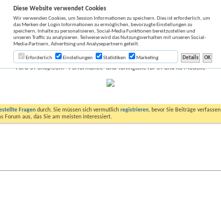
Diese Website verwendet Cookies
Wir verwenden Cookies, um Session Informationen zu speichern. Dies ist erforderlich, um
das Merken der Login Informationen zu ermöglichen, bevorzugte Einstellungen zu
speichern, Inhalte zu personalisieren, Social-Media Funktionen bereitzustellen und
unseren Traffic zu analysieren. Teilweise wird das Nutzungsverhalten mit unseren Social-
Media-Partnern, Advertising und Analysepartnern geteilt.
Austausch.
Erforderlich
Einstellungen
Statistiken
Marketing
Ford-ST-Shop.com - Performance- und Tuningteile für ST und RS Modelle
estellte Fragen
durch. Sie müssen sich vermutlich
registrieren
, bevor Sie Beiträge verfasse
das Forum aus, das Sie am meisten interessiert.