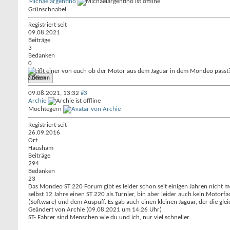
Michaelargentino
Grünschnabel
Registriert seit
09.08.2021
Beiträge
3
Bedanken
0
Weißt einer von euch ob der Motor aus dem Jaguar in dem Mondeo passt
Zitieren
09.08.2021,
13:32
#3
Archie
Möchtegern
Registriert seit
26.09.2016
Ort
Hausham
Beiträge
294
Bedanken
23
Das Mondeo ST 220 Forum gibt es leider schon seit einigen Jahren nicht 
selbst 12 Jahre einen ST 220 als Turnier, bin aber leider auch kein Motorf
(Software) und dem Auspuff. Es gab auch einen kleinen Jaguar, der die gl
Geändert von Archie (09.08.2021 um
14:26
Uhr)
ST- Fahrer sind Menschen wie du und ich, nur viel schneller.