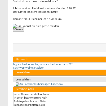
Suchst du noch nach einem Motor?
Ich hatte einen Unfall mit meinem Mondeo 220 ST.
Der Motor ist allerdings noch intakt.
Baujahr 2004, Benziner, ca 165000 km
Falls ja, kannst du dich gerne melden.
Zitieren
Stichworte
lagerschaden
,
meba
,
motorschaden
,
reba
,
st220
Stichwortwolke anzeigen
Lesezeichen
Lesezeichen
Facebook
Berechtigungen
Neue Themen erstellen:
Nein
Themen beantworten:
Nein
Anhänge hochladen:
Nein
Beiträge bearbeiten:
Nein