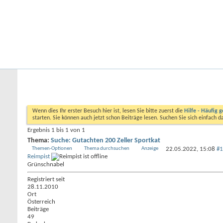
Startseite
Forum
Kalender
Ford-ST-Shop.com
Neue Beiträge
Hilfe
Kalender
Community
Aktionen
Nützliche Links
Forum
Allgemeine Themen
StVO / StVZO / FZV
Su
Wenn dies Ihr erster Besuch hier ist, lesen Sie bitte zuerst die
Hilfe - Häufig g
starten. Sie können auch jetzt schon Beiträge lesen. Suchen Sie sich einfach 
Ergebnis 1 bis 1 von 1
Thema:
Suche: Gutachten 200 Zeller Sportkat
Themen-Optionen
Thema durchsuchen
Anzeige
22.05.2022,
15:08
#1
Reimpist
Grünschnabel
Registriert seit
28.11.2010
Ort
Österreich
Beiträge
49