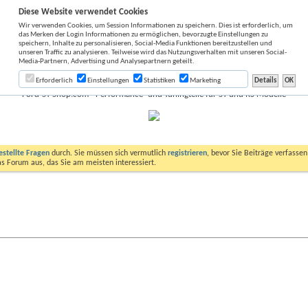
Diese Website verwendet Cookies
Wir verwenden Cookies, um Session Informationen zu speichern. Dies ist erforderlich, um
das Merken der Login Informationen zu ermöglichen, bevorzugte Einstellungen zu
speichern, Inhalte zu personalisieren, Social-Media Funktionen bereitzustellen und
unseren Traffic zu analysieren. Teilweise wird das Nutzungsverhalten mit unseren Social-
Media-Partnern, Advertising und Analysepartnern geteilt.
che: Gutachten 200 Zeller Sportkat
Erforderlich
Einstellungen
Statistiken
Marketing
Ford-ST-Shop.com - Performance- und Tuningteile für ST und RS Modelle
estellte Fragen
durch. Sie müssen sich vermutlich
registrieren
, bevor Sie Beiträge verfasse
das Forum aus, das Sie am meisten interessiert.