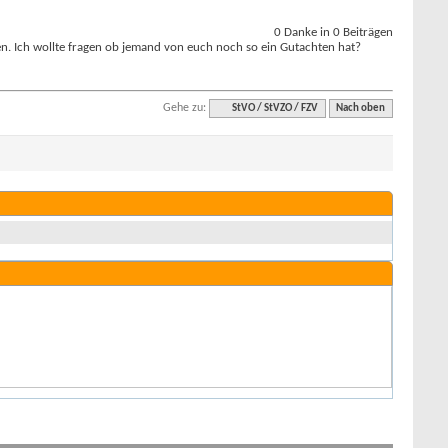
0 Danke in 0 Beiträgen
ren. Ich wollte fragen ob jemand von euch noch so ein Gutachten hat?
Gehe zu:
StVO / StVZO / FZV
Nach oben