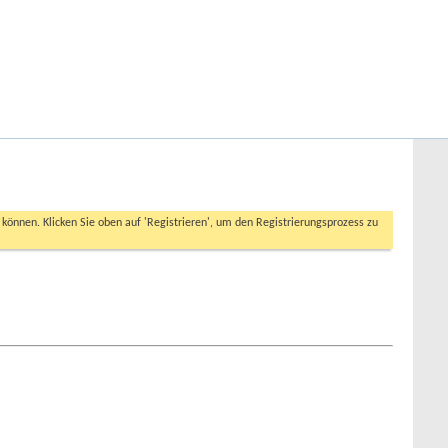
Hilfe
Angemeldet bleiben?
Erweiterte Suche
n können. Klicken Sie oben auf 'Registrieren', um den Registrierungsprozess zu