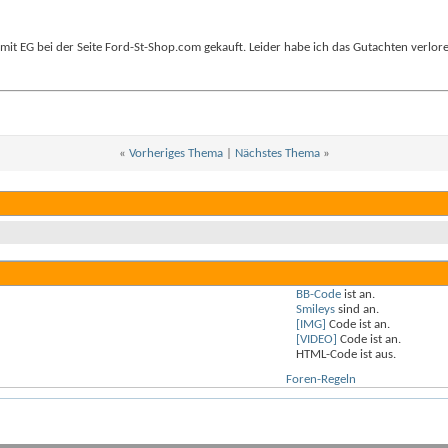
t mit EG bei der Seite Ford-St-Shop.com gekauft. Leider habe ich das Gutachten verlo
«
Vorheriges Thema
|
Nächstes Thema
»
BB-Code
ist
an
.
Smileys
sind
an
.
[IMG]
Code ist
an
.
[VIDEO]
Code ist
an
.
HTML-Code ist
aus
.
Foren-Regeln